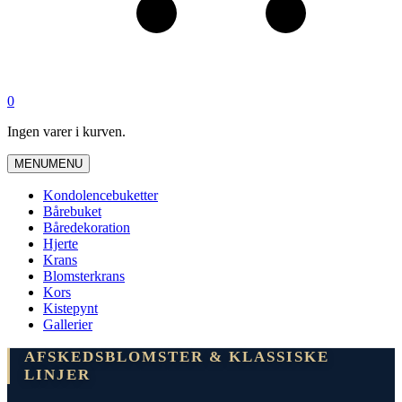
0
Ingen varer i kurven.
MENU
MENU
Kondolencebuketter
Bårebuket
Båredekoration
Hjerte
Krans
Blomsterkrans
Kors
Kistepynt
Gallerier
AFSKEDSBLOMSTER & KLASSISKE
LINJER