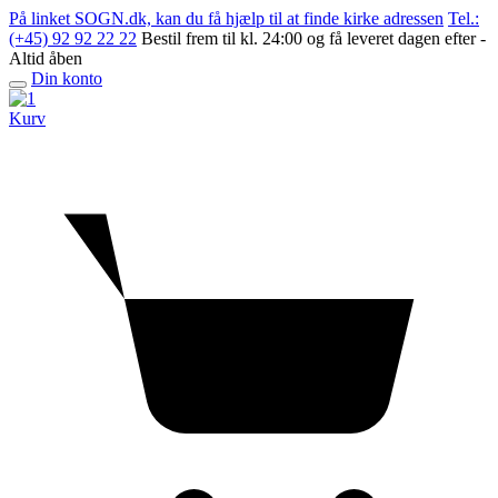
Skip
På linket SOGN.dk, kan du få hjælp til at finde kirke adressen
Tel.:
to
(+45) 92 92 22 22
Bestil frem til kl. 24:00 og få leveret dagen efter -
content
Altid åben
Din konto
Open
menu
Kurv