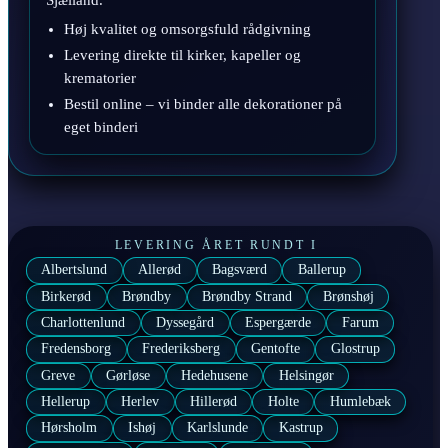
Sjælland.
Høj kvalitet og omsorgsfuld rådgivning
Levering direkte til kirker, kapeller og
krematorier
Bestil online – vi binder alle dekorationer på
eget binderi
LEVERING ÅRET RUNDT I
Albertslund
Allerød
Bagsværd
Ballerup
Birkerød
Brøndby
Brøndby Strand
Brønshøj
Charlottenlund
Dyssegård
Espergærde
Farum
Fredensborg
Frederiksberg
Gentofte
Glostrup
Greve
Gørløse
Hedehusene
Helsingør
Hellerup
Herlev
Hillerød
Holte
Humlebæk
Hørsholm
Ishøj
Karlslunde
Kastrup