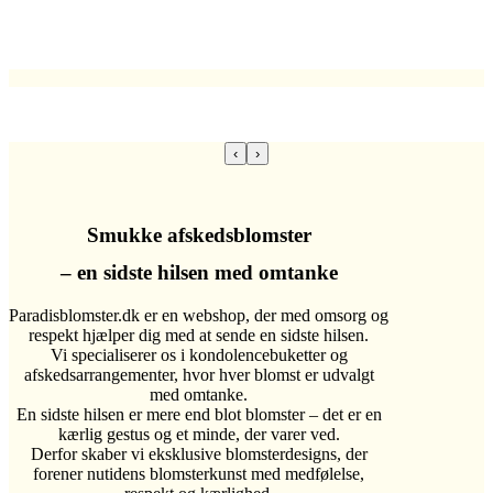
🔹Egen kontrolleret produktion og logistik 🔹Levering i god tid –
vores løfte til dig 🔹Ægte værdi, ægte kvalitet
🔹 Tidløst design – moderne udtryk 🔹 Professionel og
imødekommende kundeservice 🔹 Stil med kant – design med sjæl
‹
›
Smukke afskedsblomster
– en sidste hilsen med omtanke
Paradisblomster.dk er en webshop, der med omsorg og
respekt hjælper dig med at sende en sidste hilsen.
Vi specialiserer os i kondolencebuketter og
afskedsarrangementer, hvor hver blomst er udvalgt
med omtanke.
En sidste hilsen er mere end blot blomster – det er en
kærlig gestus og et minde, der varer ved.
Derfor skaber vi eksklusive blomsterdesigns, der
forener nutidens blomsterkunst med medfølelse,