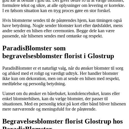
god idé at bestille i god tid. Det giver bedre ro til at vælge blomster,
formulere tekst og sikre, at alle oplysninger om levering er korrekte.
I en følsom situation kan en tryg proces gøre en stor forskel.
Hvis blomsterne sendes til de pårørendes hjem, kan timingen også
have betydning. Nogle sender blomster kort efter dødsfaldet, mens
andre sender en hilsen efter ceremonien. Begge dele kan være
passende, når hilsenen sendes med omtanke og respekt.
ParadisBlomster som
begravelsesblomster florist i Glostrup
ParadisBlomster er et naturligt valg, når du ønsker blomster til sorg
og afsked med et roligt og værdigt udtryk. Her handler blomster
ikke kun om dekoration, men om at sende en hilsen med respekt,
medfølelse og personlig betydning.
Uanset om du ønsker en bårebuket, kondolencebuket, krans eller
enkel blomsterhilsen, kan du vælge blomster, der passer til
situationen. Med en personlig tekst på kort eller bånd bliver hilsenen
mere nærværende og meningsfuld for de pårørende.
Begravelsesblomster florist Glostrup hos