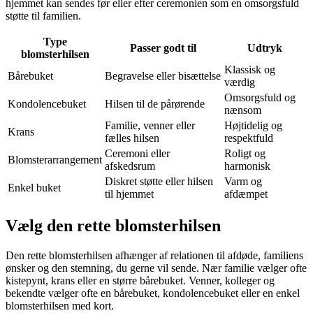
hjemmet kan sendes før eller efter ceremonien som en omsorgsfuld
støtte til familien.
Type
Passer godt til
Udtryk
blomsterhilsen
Klassisk og
Bårebuket
Begravelse eller bisættelse
værdig
Omsorgsfuld og
Kondolencebuket
Hilsen til de pårørende
nænsom
Familie, venner eller
Højtidelig og
Krans
fælles hilsen
respektfuld
Ceremoni eller
Roligt og
Blomsterarrangement
afskedsrum
harmonisk
Diskret støtte eller hilsen
Varm og
Enkel buket
til hjemmet
afdæmpet
Vælg den rette blomsterhilsen
Den rette blomsterhilsen afhænger af relationen til afdøde, familiens
ønsker og den stemning, du gerne vil sende. Nær familie vælger ofte
kistepynt, krans eller en større bårebuket. Venner, kolleger og
bekendte vælger ofte en bårebuket, kondolencebuket eller en enkel
blomsterhilsen med kort.