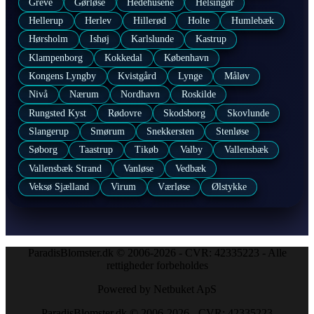
Greve
Gørløse
Hedehusene
Helsingør
Hellerup
Herlev
Hillerød
Holte
Humlebæk
Hørsholm
Ishøj
Karlslunde
Kastrup
Klampenborg
Kokkedal
København
Kongens Lyngby
Kvistgård
Lynge
Måløv
Nivå
Nærum
Nordhavn
Roskilde
Rungsted Kyst
Rødovre
Skodsborg
Skovlunde
Slangerup
Smørum
Snekkersten
Stenløse
Søborg
Taastrup
Tikøb
Valby
Vallensbæk
Vallensbæk Strand
Vanløse
Vedbæk
Veksø Sjælland
Virum
Værløse
Ølstykke
ParadisBlomster.dk © 2006-2026 - CVR: 42335223 - Alle
rettigheder forbeholdes
Powered by Netbuket ApS
ParadisBlomster.dk © 2006-2026 - CVR: 42335223