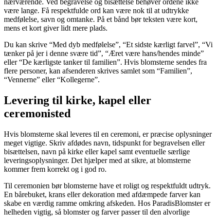
nærværende. Ved begravelse og bisættelse behøver ordene ikke
være lange. Få respektfulde ord kan være nok til at udtrykke
medfølelse, savn og omtanke. På et bånd bør teksten være kort,
mens et kort giver lidt mere plads.
Du kan skrive “Med dyb medfølelse”, “Et sidste kærligt farvel”, “Vi
tænker på jer i denne svære tid”, “Æret være hans/hendes minde”
eller “De kærligste tanker til familien”. Hvis blomsterne sendes fra
flere personer, kan afsenderen skrives samlet som “Familien”,
“Vennerne” eller “Kollegerne”.
Levering til kirke, kapel eller
ceremonisted
Hvis blomsterne skal leveres til en ceremoni, er præcise oplysninger
meget vigtige. Skriv afdødes navn, tidspunkt for begravelsen eller
bisættelsen, navn på kirke eller kapel samt eventuelle særlige
leveringsoplysninger. Det hjælper med at sikre, at blomsterne
kommer frem korrekt og i god ro.
Til ceremonien bør blomsterne have et roligt og respektfuldt udtryk.
En bårebuket, krans eller dekoration med afdæmpede farver kan
skabe en værdig ramme omkring afskeden. Hos ParadisBlomster er
helheden vigtig, så blomster og farver passer til den alvorlige