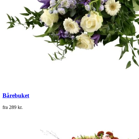
Bårebuket
fra
289
kr.