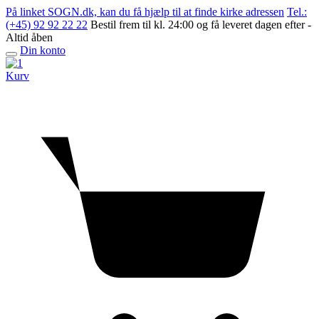
Skip
På linket SOGN.dk, kan du få hjælp til at finde kirke adressen
Tel.:
to
(+45) 92 92 22 22
Bestil frem til kl. 24:00 og få leveret dagen efter -
content
Altid åben
Din konto
Open
menu
Kurv