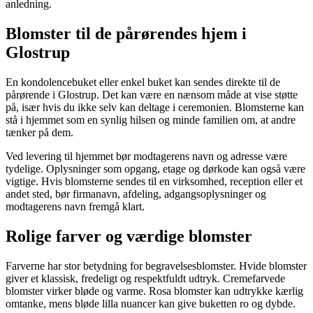
anledning.
Blomster til de pårørendes hjem i
Glostrup
En kondolencebuket eller enkel buket kan sendes direkte til de
pårørende i Glostrup. Det kan være en nænsom måde at vise støtte
på, især hvis du ikke selv kan deltage i ceremonien. Blomsterne kan
stå i hjemmet som en synlig hilsen og minde familien om, at andre
tænker på dem.
Ved levering til hjemmet bør modtagerens navn og adresse være
tydelige. Oplysninger som opgang, etage og dørkode kan også være
vigtige. Hvis blomsterne sendes til en virksomhed, reception eller et
andet sted, bør firmanavn, afdeling, adgangsoplysninger og
modtagerens navn fremgå klart.
Rolige farver og værdige blomster
Farverne har stor betydning for begravelsesblomster. Hvide blomster
giver et klassisk, fredeligt og respektfuldt udtryk. Cremefarvede
blomster virker bløde og varme. Rosa blomster kan udtrykke kærlig
omtanke, mens bløde lilla nuancer kan give buketten ro og dybde.