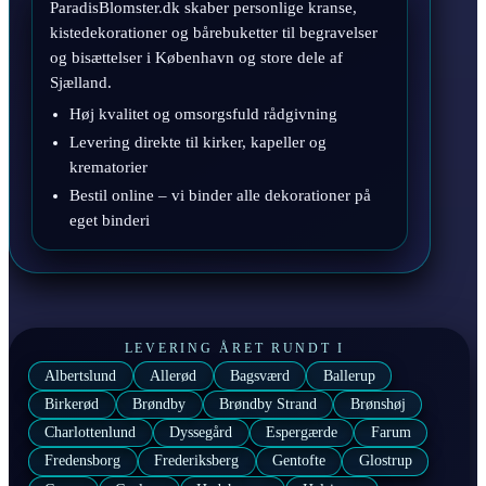
ParadisBlomster.dk skaber personlige kranse,
kistedekorationer og bårebuketter til begravelser
og bisættelser i København og store dele af
Sjælland.
Høj kvalitet og omsorgsfuld rådgivning
Levering direkte til kirker, kapeller og
krematorier
Bestil online – vi binder alle dekorationer på
eget binderi
LEVERING ÅRET RUNDT I
Albertslund
Allerød
Bagsværd
Ballerup
Birkerød
Brøndby
Brøndby Strand
Brønshøj
Charlottenlund
Dyssegård
Espergærde
Farum
Fredensborg
Frederiksberg
Gentofte
Glostrup