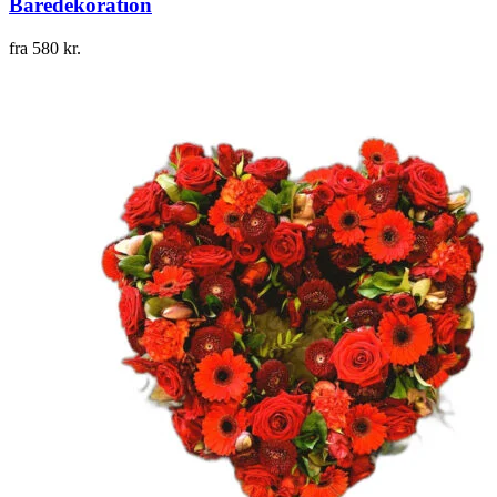
Båredekoration
fra
580
kr.