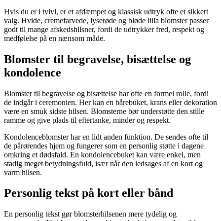
Hvis du er i tvivl, er et afdæmpet og klassisk udtryk ofte et sikkert
valg. Hvide, cremefarvede, lyserøde og bløde lilla blomster passer
godt til mange afskedshilsner, fordi de udtrykker fred, respekt og
medfølelse på en nænsom måde.
Blomster til begravelse, bisættelse og
kondolence
Blomster til begravelse og bisættelse har ofte en formel rolle, fordi
de indgår i ceremonien. Her kan en bårebuket, krans eller dekoration
være en smuk sidste hilsen. Blomsterne bør understøtte den stille
ramme og give plads til eftertanke, minder og respekt.
Kondolenceblomster har en lidt anden funktion. De sendes ofte til
de pårørendes hjem og fungerer som en personlig støtte i dagene
omkring et dødsfald. En kondolencebuket kan være enkel, men
stadig meget betydningsfuld, især når den ledsages af en kort og
varm hilsen.
Personlig tekst på kort eller bånd
En personlig tekst gør blomsterhilsenen mere tydelig og