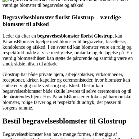
Begravelsesblomster florist Glostrup – værdige
blomster til afsked
Leder du efter en
begravelsesblomster florist Glostrup
, kan
ParadisBlomster hjælpe med blomster til begravelse, bisættelse,
kondolence og afsked. I en svær tid kan blomster være en rolig og
respektfuld måde at vise medfølelse, omtanke og deltagelse på. En
værdig blomsterhilsen kan støtte de pårørende og samtidig være en
smuk sidste hilsen til afdøde.
Glostrup har både private hjem, arbejdspladser, virksomheder,
receptioner, kirker, kapeller og ceremonisteder, hvor blomster kan
spille en vigtig rolle ved sorg og afsked. Derfor kan
begravelsesblomster både skulle leveres til selve ceremonien og til
de pårørendes hjem. Hos ParadisBlomster er fokus på harmoniske
blomster, rolige farver og et respektfuldt udtryk, der passer til
sorgens ramme.
Bestil begravelsesblomster til Glostrup
Begravelsesblomster kan have mange former, afhængigt af