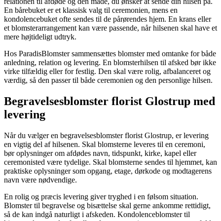
relationen til afdøde og den måde, du ønsker at sende din hilsen på.
En bårebuket er et klassisk valg til ceremonien, mens en
kondolencebuket ofte sendes til de pårørendes hjem. En krans eller
et blomsterarrangement kan være passende, når hilsenen skal have et
mere højtideligt udtryk.
Hos ParadisBlomster sammensættes blomster med omtanke for både
anledning, relation og levering. En blomsterhilsen til afsked bør ikke
virke tilfældig eller for festlig. Den skal være rolig, afbalanceret og
værdig, så den passer til både ceremonien og den personlige hilsen.
Begravelsesblomster florist Glostrup med
levering
Når du vælger en begravelsesblomster florist Glostrup, er levering
en vigtig del af hilsenen. Skal blomsterne leveres til en ceremoni,
bør oplysninger om afdødes navn, tidspunkt, kirke, kapel eller
ceremonisted være tydelige. Skal blomsterne sendes til hjemmet, kan
praktiske oplysninger som opgang, etage, dørkode og modtagerens
navn være nødvendige.
En rolig og præcis levering giver tryghed i en følsom situation.
Blomster til begravelse og bisættelse skal gerne ankomme rettidigt,
så de kan indgå naturligt i afskeden. Kondolenceblomster til