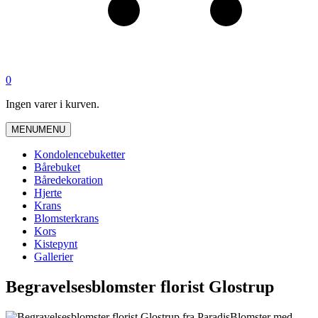
0
Ingen varer i kurven.
MENU
MENU
Kondolencebuketter
Bårebuket
Båredekoration
Hjerte
Krans
Blomsterkrans
Kors
Kistepynt
Gallerier
Begravelsesblomster florist Glostrup