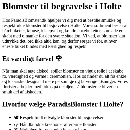
Blomster til begravelse i Holte
Hos ParadisBlomster.dk hjælper vi dig med at bestille smukke og
respektfulde blomster til begravelse i Holte. Vores sortiment består af
bårebuketter, kranse, kistepynt og kondolencebuketter, som alle er
skabt med omtanke for den svære situation. Vi ved, at blomster kan
udtrykke det, ord ikke altid kan, og derfor sørger vi for, at hver
eneste buket bindes med kærlighed og respekt.
Et værdigt farvel 🌹
Når man skal tage afsked, spiller blomster en vigtig rolle i at skabe
ro, værdighed og varme i ceremonien. Hos os finder du alt fra enkle
og klassiske designs til mere personlige og farverige løsninger. Vores
florister arbejder med fokus på detaljen, så blomsterne bliver en
smuk del af afskeden.
Hvorfor vælge ParadisBlomster i Holte?
🕊️ Respektfuldt udvalgte blomster til begravelser
🌿 Håndbundne kreationer af erfarne florister
💌 Mulighed for personlig hilsen på kort