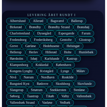
LEVERING ÅRET RUNDT I
Albertslund
Allerød
Bagsværd
Ballerup
Birkerød
Brøndby
Brøndby Strand
Brønshøj
Charlottenlund
Dyssegård
Espergærde
Farum
Fredensborg
Frederiksberg
Gentofte
Glostrup
Greve
Gørløse
Hedehusene
Helsingør
Hellerup
Herlev
Hillerød
Holte
Humlebæk
Hørsholm
Ishøj
Karlslunde
Kastrup
Klampenborg
Kokkedal
København
Kongens Lyngby
Kvistgård
Lynge
Måløv
Nivå
Nærum
Nordhavn
Roskilde
Rungsted Kyst
Rødovre
Skodsborg
Skovlunde
Slangerup
Smørum
Snekkersten
Stenløse
Søborg
Taastrup
Tikøb
Valby
Vallensbæk
Vallensbæk Strand
Vanløse
Vedbæk