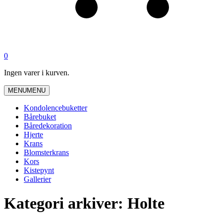
0
Ingen varer i kurven.
MENU
MENU
Kondolencebuketter
Bårebuket
Båredekoration
Hjerte
Krans
Blomsterkrans
Kors
Kistepynt
Gallerier
Kategori arkiver: Holte