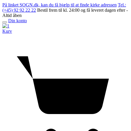
Skip
På linket SOGN.dk, kan du få hjælp til at finde kirke adressen
Tel.:
to
(+45) 92 92 22 22
Bestil frem til kl. 24:00 og få leveret dagen efter -
content
Altid åben
Din konto
Open
menu
Kurv