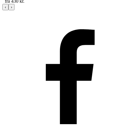
fra
430
kr.
‹
›