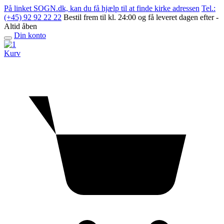
Skip
På linket SOGN.dk, kan du få hjælp til at finde kirke adressen
Tel.:
to
(+45) 92 92 22 22
Bestil frem til kl. 24:00 og få leveret dagen efter -
content
Altid åben
Din konto
Open
menu
Kurv