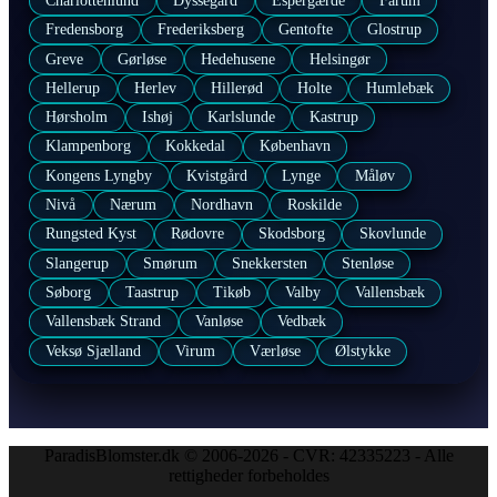
Charlottenlund
Dyssegård
Espergærde
Farum
Fredensborg
Frederiksberg
Gentofte
Glostrup
Greve
Gørløse
Hedehusene
Helsingør
Hellerup
Herlev
Hillerød
Holte
Humlebæk
Hørsholm
Ishøj
Karlslunde
Kastrup
Klampenborg
Kokkedal
København
Kongens Lyngby
Kvistgård
Lynge
Måløv
Nivå
Nærum
Nordhavn
Roskilde
Rungsted Kyst
Rødovre
Skodsborg
Skovlunde
Slangerup
Smørum
Snekkersten
Stenløse
Søborg
Taastrup
Tikøb
Valby
Vallensbæk
Vallensbæk Strand
Vanløse
Vedbæk
Veksø Sjælland
Virum
Værløse
Ølstykke
ParadisBlomster.dk © 2006-2026 - CVR: 42335223 - Alle
rettigheder forbeholdes