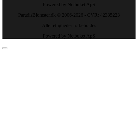
Powered by Netbuket ApS
ParadisBlomster.dk © 2006-2026 - CVR: 42335223
Alle rettigheder forbeholdes
Powered by Netbuket ApS