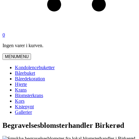
0
Ingen varer i kurven.
MENU
MENU
Kondolencebuketter
Bårebuket
Båredekoration
Hjerte
Krans
Blomsterkrans
Kors
Kistepynt
Gallerier
Begravelsesblomsterhandler Birkerød