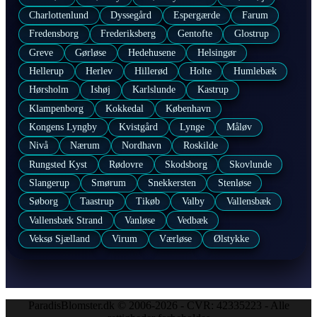
Charlottenlund
Dyssegård
Espergærde
Farum
Fredensborg
Frederiksberg
Gentofte
Glostrup
Greve
Gørløse
Hedehusene
Helsingør
Hellerup
Herlev
Hillerød
Holte
Humlebæk
Hørsholm
Ishøj
Karlslunde
Kastrup
Klampenborg
Kokkedal
København
Kongens Lyngby
Kvistgård
Lynge
Måløv
Nivå
Nærum
Nordhavn
Roskilde
Rungsted Kyst
Rødovre
Skodsborg
Skovlunde
Slangerup
Smørum
Snekkersten
Stenløse
Søborg
Taastrup
Tikøb
Valby
Vallensbæk
Vallensbæk Strand
Vanløse
Vedbæk
Veksø Sjælland
Virum
Værløse
Ølstykke
ParadisBlomster.dk © 2006-2026 - CVR: 42335223 - Alle