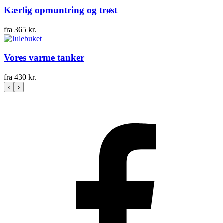
Kærlig opmuntring og trøst
fra
365
kr.
Vores varme tanker
fra
430
kr.
‹
›