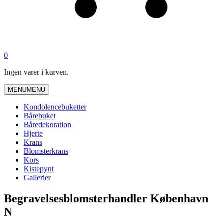
0
Ingen varer i kurven.
MENU
MENU
Kondolencebuketter
Bårebuket
Båredekoration
Hjerte
Krans
Blomsterkrans
Kors
Kistepynt
Gallerier
Begravelsesblomsterhandler København
N