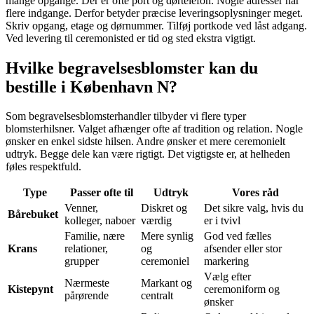
mange opgange. Der er ofte port og dørtelefon. Nogle adresser har
flere indgange. Derfor betyder præcise leveringsoplysninger meget.
Skriv opgang, etage og dørnummer. Tilføj portkode ved låst adgang.
Ved levering til ceremonisted er tid og sted ekstra vigtigt.
Hvilke begravelsesblomster kan du
bestille i København N?
Som begravelsesblomsterhandler tilbyder vi flere typer
blomsterhilsner. Valget afhænger ofte af tradition og relation. Nogle
ønsker en enkel sidste hilsen. Andre ønsker et mere ceremonielt
udtryk. Begge dele kan være rigtigt. Det vigtigste er, at helheden
føles respektfuld.
Type
Passer ofte til
Udtryk
Vores råd
Venner,
Diskret og
Det sikre valg, hvis du
Bårebuket
kolleger, naboer
værdig
er i tvivl
Familie, nære
Mere synlig
God ved fælles
Krans
relationer,
og
afsender eller stor
grupper
ceremoniel
markering
Vælg efter
Nærmeste
Markant og
Kistepynt
ceremoniform og
pårørende
centralt
ønsker