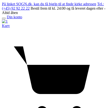
Skip
På linket SOGN.dk, kan du få hjælp til at finde kirke adressen
Tel.:
to
(+45) 92 92 22 22
Bestil frem til kl. 24:00 og få leveret dagen efter -
content
Altid åben
Din konto
Open
menu
Kurv