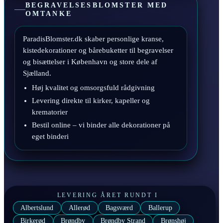
BEGRAVELSESBLOMSTER MED
OMTANKE
ParadisBlomster.dk skaber personlige kranse,
kistedekorationer og bårebuketter til begravelser
og bisættelser i København og store dele af
Sjælland.
Høj kvalitet og omsorgsfuld rådgivning
Levering direkte til kirker, kapeller og
krematorier
Bestil online – vi binder alle dekorationer på
eget binderi
LEVERING ÅRET RUNDT I
Albertslund
Allerød
Bagsværd
Ballerup
Birkerød
Brøndby
Brøndby Strand
Brønshøj