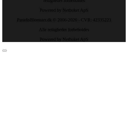
rettigheder forbeholdes
Powered by Netbuket ApS
ParadisBlomster.dk © 2006-2026 - CVR: 42335223
Alle rettigheder forbeholdes
Powered by Netbuket ApS