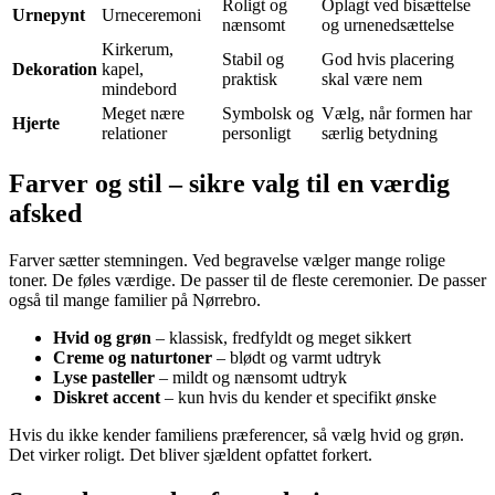
Roligt og
Oplagt ved bisættelse
Urnepynt
Urneceremoni
nænsomt
og urnenedsættelse
Kirkerum,
Stabil og
God hvis placering
Dekoration
kapel,
praktisk
skal være nem
mindebord
Meget nære
Symbolsk og
Vælg, når formen har
Hjerte
relationer
personligt
særlig betydning
Farver og stil – sikre valg til en værdig
afsked
Farver sætter stemningen. Ved begravelse vælger mange rolige
toner. De føles værdige. De passer til de fleste ceremonier. De passer
også til mange familier på Nørrebro.
Hvid og grøn
– klassisk, fredfyldt og meget sikkert
Creme og naturtoner
– blødt og varmt udtryk
Lyse pasteller
– mildt og nænsomt udtryk
Diskret accent
– kun hvis du kender et specifikt ønske
Hvis du ikke kender familiens præferencer, så vælg hvid og grøn.
Det virker roligt. Det bliver sjældent opfattet forkert.