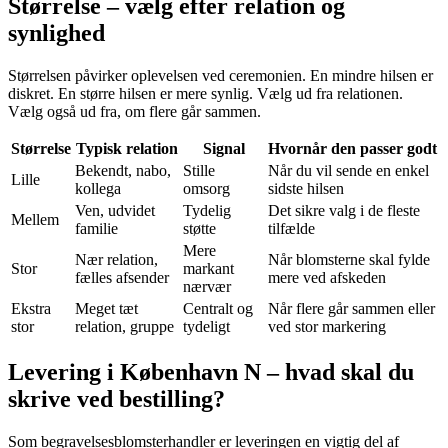
Størrelse – vælg efter relation og
synlighed
Størrelsen påvirker oplevelsen ved ceremonien. En mindre hilsen er
diskret. En større hilsen er mere synlig. Vælg ud fra relationen.
Vælg også ud fra, om flere går sammen.
Størrelse
Typisk relation
Signal
Hvornår den passer godt
Bekendt, nabo,
Stille
Når du vil sende en enkel
Lille
kollega
omsorg
sidste hilsen
Ven, udvidet
Tydelig
Det sikre valg i de fleste
Mellem
familie
støtte
tilfælde
Mere
Nær relation,
Når blomsterne skal fylde
Stor
markant
fælles afsender
mere ved afskeden
nærvær
Ekstra
Meget tæt
Centralt og
Når flere går sammen eller
stor
relation, gruppe
tydeligt
ved stor markering
Levering i København N – hvad skal du
skrive ved bestilling?
Som begravelsesblomsterhandler er leveringen en vigtig del af