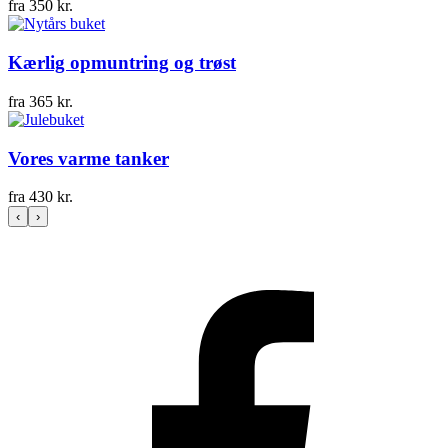
fra
350
kr.
Kærlig opmuntring og trøst
fra
365
kr.
Vores varme tanker
fra
430
kr.
‹
›