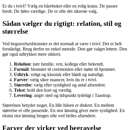
Er du i tvivl? Vælg en bårebuket eller en rolig krans. De passer
bredt. De føles værdige. De er ofte det sikreste valg.
Sådan vælger du rigtigt: relation, stil og
størrelse
Ved begravelsesblomster er det normalt at være i tvivl. Det er helt
forståeligt. Brug derfor en enkel metode. Den gør valget lettere. Den
gør også udtrykket mere sikkert.
Relation
: nær familie, ven, kollega eller bekendt.
Formål
: blomster til ceremonien eller støtte til hjemmet.
Udtryk
: roligt og klassisk eller blødt og naturligt.
Farver
: vælg sikre nuancer, hvis du er i tvivl.
Størrelse
: vælg efter synlighed og antal afsendere.
Tekst
: hold den kort og værdig.
Levering
: angiv sted og tidspunkt tydeligt i Taastrup.
Størrelsen betyder noget. En lille hilsen er diskret. En mellem
størrelse er ofte passende. En stor løsning giver mere synlighed. En
ekstra stor løsning bruges ofte ved fælles afsendere.
Farver der virker ved begravelse