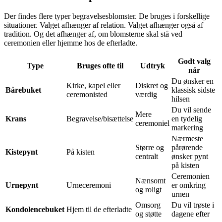
Der findes flere typer begravelsesblomster. De bruges i forskellige
situationer. Valget afhænger af relation. Valget afhænger også af
tradition. Og det afhænger af, om blomsterne skal stå ved
ceremonien eller hjemme hos de efterladte.
Godt valg
Type
Bruges ofte til
Udtryk
når
Du ønsker en
Kirke, kapel eller
Diskret og
Bårebuket
klassisk sidste
ceremonisted
værdig
hilsen
Du vil sende
Mere
Krans
Begravelse/bisættelse
en tydelig
ceremoniel
markering
Nærmeste
Større og
pårørende
Kistepynt
På kisten
centralt
ønsker pynt
på kisten
Ceremonien
Nænsomt
Urnepynt
Urneceremoni
er omkring
og roligt
urnen
Omsorg
Du vil trøste i
Kondolencebuket
Hjem til de efterladte
og støtte
dagene efter