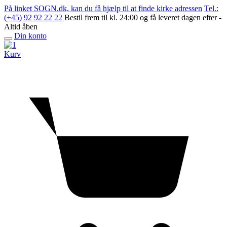
Skip
På linket SOGN.dk, kan du få hjælp til at finde kirke adressen
Tel.:
to
(+45) 92 92 22 22
Bestil frem til kl. 24:00 og få leveret dagen efter -
content
Altid åben
Din konto
Open
menu
Kurv