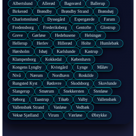
Albertslund
Allerød
Bagsværd
Ballerup
Birkerød
Brøndby
Brøndby Strand
Brønshøj
Charlottenlund
Dyssegård
Espergærde
Farum
Fredensborg
Frederiksberg
Gentofte
Glostrup
Greve
Gørløse
Hedehusene
Helsingør
Hellerup
Herlev
Hillerød
Holte
Humlebæk
Hørsholm
Ishøj
Karlslunde
Kastrup
Klampenborg
Kokkedal
København
Kongens Lyngby
Kvistgård
Lynge
Måløv
Nivå
Nærum
Nordhavn
Roskilde
Rungsted Kyst
Rødovre
Skodsborg
Skovlunde
Slangerup
Smørum
Snekkersten
Stenløse
Søborg
Taastrup
Tikøb
Valby
Vallensbæk
Vallensbæk Strand
Vanløse
Vedbæk
Veksø Sjælland
Virum
Værløse
Ølstykke