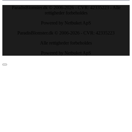
ParadisBlomster.dk © 2006-2026 - CVR: 42335223 - Alle
rettigheder forbeholdes
Powered by Netbuket ApS
ParadisBlomster.dk © 2006-2026 - CVR: 42335223
Alle rettigheder forbeholdes
Powered by Netbuket ApS