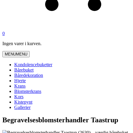
0
Ingen varer i kurven.
MENU
MENU
Kondolencebuketter
Bårebuket
Båredekoration
Hjerte
Krans
Blomsterkrans
Kors
Kistepynt
Gallerier
Begravelsesblomsterhandler Taastrup