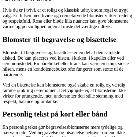
Hvis du er i tvivl, er et roligt og klassisk udtryk som regel et trygt
valg. En hilsen med hvide og cremefarvede blomster virker fredelig
og respektfuld. Rosa eller bløde lilla nuancer kan give blomsterne
varme og personlighed uden at miste det værdige udtryk.
Blomster til begravelse og bisættelse
Blomster til begravelse og bisættelse er en del af den samlede
afsked. De kan placeres ved kisten, i kirken, i kapellet eller ved
ceremonistedet. En bårebuket eller krans kan være en smuk sidste
hilsen, mens en kondolencebuket ofte fungerer som støtte til de
pårørende.
Ved en bisættelse kan blomsterne også skabe en rolig og værdig
ramme omkring ceremonien. Det vigtigste er, at blomsterne ikke
virker for prangende, men understøtter den stille stemning med
respekt, balance og omtanke.
Personlig tekst på kort eller bånd
En personlig tekst gør begravelsesblomsterne mere tydelige og
nærværende. Ved begravelse og bisættelse behøver ordene ikke