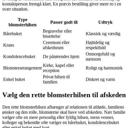
kontaktperson fremgå klart. En præcis bestilling giver mere ro i en
svær situation.
Type
Passer godt til
Udtryk
blomsterhilsen
Begravelse eller
Bårebuket
Klassisk og værdig
bisættelse
Ceremoni eller
Højtidelig og
Krans
afskedsrum
respektfuld
Omsorgsfuld og
Kondolencebuket
De pårørendes hjem
nænsom
Kirke, kapel eller
Blomsterarrangement
Roligt og harmonisk
reception
Privat hilsen til
Enkel buket
Diskret og varm
familien
Vælg den rette blomsterhilsen til afskeden
Den rette blomsterhilsen afhænger af relationen til afdøde, familiens
ønsker og den rolle, blomsterne skal have ved afskeden. Nær familie
vælger ofte en mere personlig eller fyldig hilsen, mens venner,
kolleger og bekendte ofte vælger en bårebuket, kondolencebuket
eller enkel buket med kort.