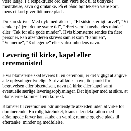
være lange. Få respektfulde ord kan være nok til at udtrykke
medfølelse, savn og omtanke. På et bånd bør teksten være kort,
mens et kort giver lidt mere plads.
Du kan skrive “Med dyb medfølelse”, “Et sidste kærligt farvel”, “Vi
tænker på jer i denne svære tid”, “Æret være hans/hendes minde”
eller “Tak for alle gode minder”. Hvis blomsterne sendes fra flere
personer, kan afsenderen skrives samlet som “Familien”,
“Vennerne”, “Kollegerne” eller virksomhedens navn.
Levering til kirke, kapel eller
ceremonisted
Hvis blomsterne skal leveres til en ceremoni, er det vigtigt at angive
alle oplysninger tydeligt. Skriv afdødes navn, tidspunkt for
begravelsen eller bisættelsen, navn på kirke eller kapel samt
eventuelle særlige leveringsoplysninger. Det hjælper med at sikre, at
blomsterne kommer frem korrekt.
Blomster til ceremonien bør understøtte afskeden uden at virke for
dominerende. En rolig bårebuket, krans eller dekoration med
afdæmpede farver kan skabe en værdig ramme og give plads til
eftertanke, minder og medfølelse.