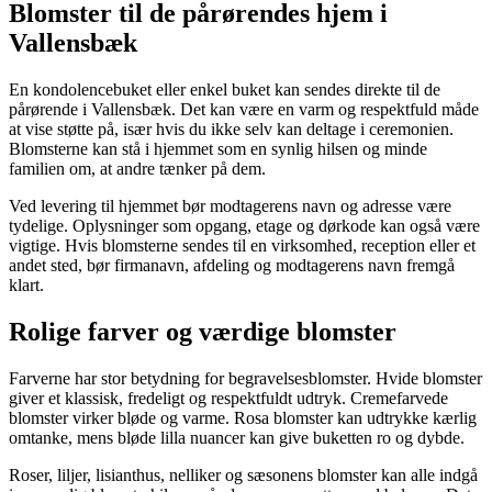
Blomster til de pårørendes hjem i
Vallensbæk
En kondolencebuket eller enkel buket kan sendes direkte til de
pårørende i Vallensbæk. Det kan være en varm og respektfuld måde
at vise støtte på, især hvis du ikke selv kan deltage i ceremonien.
Blomsterne kan stå i hjemmet som en synlig hilsen og minde
familien om, at andre tænker på dem.
Ved levering til hjemmet bør modtagerens navn og adresse være
tydelige. Oplysninger som opgang, etage og dørkode kan også være
vigtige. Hvis blomsterne sendes til en virksomhed, reception eller et
andet sted, bør firmanavn, afdeling og modtagerens navn fremgå
klart.
Rolige farver og værdige blomster
Farverne har stor betydning for begravelsesblomster. Hvide blomster
giver et klassisk, fredeligt og respektfuldt udtryk. Cremefarvede
blomster virker bløde og varme. Rosa blomster kan udtrykke kærlig
omtanke, mens bløde lilla nuancer kan give buketten ro og dybde.
Roser, liljer, lisianthus, nelliker og sæsonens blomster kan alle indgå