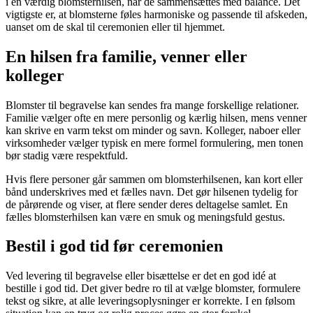
i en værdig blomsterhilsen, når de sammensættes med balance. Det
vigtigste er, at blomsterne føles harmoniske og passende til afskeden,
uanset om de skal til ceremonien eller til hjemmet.
En hilsen fra familie, venner eller
kolleger
Blomster til begravelse kan sendes fra mange forskellige relationer.
Familie vælger ofte en mere personlig og kærlig hilsen, mens venner
kan skrive en varm tekst om minder og savn. Kolleger, naboer eller
virksomheder vælger typisk en mere formel formulering, men tonen
bør stadig være respektfuld.
Hvis flere personer går sammen om blomsterhilsenen, kan kort eller
bånd underskrives med et fælles navn. Det gør hilsenen tydelig for
de pårørende og viser, at flere sender deres deltagelse samlet. En
fælles blomsterhilsen kan være en smuk og meningsfuld gestus.
Bestil i god tid før ceremonien
Ved levering til begravelse eller bisættelse er det en god idé at
bestille i god tid. Det giver bedre ro til at vælge blomster, formulere
tekst og sikre, at alle leveringsoplysninger er korrekte. I en følsom