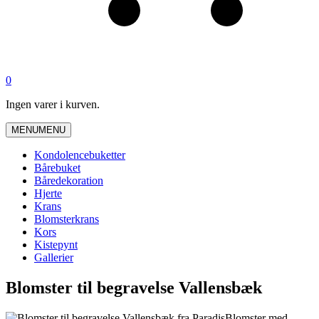
0
Ingen varer i kurven.
MENU
MENU
Kondolencebuketter
Bårebuket
Båredekoration
Hjerte
Krans
Blomsterkrans
Kors
Kistepynt
Gallerier
Blomster til begravelse Vallensbæk