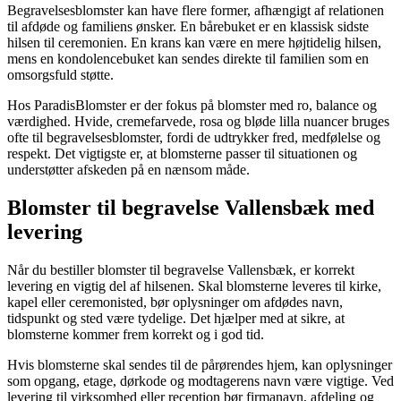
Begravelsesblomster kan have flere former, afhængigt af relationen
til afdøde og familiens ønsker. En bårebuket er en klassisk sidste
hilsen til ceremonien. En krans kan være en mere højtidelig hilsen,
mens en kondolencebuket kan sendes direkte til familien som en
omsorgsfuld støtte.
Hos ParadisBlomster er der fokus på blomster med ro, balance og
værdighed. Hvide, cremefarvede, rosa og bløde lilla nuancer bruges
ofte til begravelsesblomster, fordi de udtrykker fred, medfølelse og
respekt. Det vigtigste er, at blomsterne passer til situationen og
understøtter afskeden på en nænsom måde.
Blomster til begravelse Vallensbæk med
levering
Når du bestiller blomster til begravelse Vallensbæk, er korrekt
levering en vigtig del af hilsenen. Skal blomsterne leveres til kirke,
kapel eller ceremonisted, bør oplysninger om afdødes navn,
tidspunkt og sted være tydelige. Det hjælper med at sikre, at
blomsterne kommer frem korrekt og i god tid.
Hvis blomsterne skal sendes til de pårørendes hjem, kan oplysninger
som opgang, etage, dørkode og modtagerens navn være vigtige. Ved
levering til virksomhed eller reception bør firmanavn, afdeling og