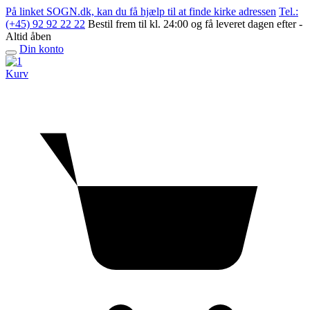
Skip
På linket SOGN.dk, kan du få hjælp til at finde kirke adressen
Tel.:
to
(+45) 92 92 22 22
Bestil frem til kl. 24:00 og få leveret dagen efter -
content
Altid åben
Din konto
Open
menu
Kurv