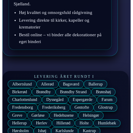
Sjælland.
Høj kvalitet og omsorgsfuld rådgivning
Levering direkte til kirker, kapeller og
krematorier
Bestil online – vi binder alle dekorationer på
eget binderi
LEVERING ÅRET RUNDT I
Albertslund
Allerød
Bagsværd
Ballerup
Birkerød
Brøndby
Brøndby Strand
Brønshøj
Charlottenlund
Dyssegård
Espergærde
Farum
Fredensborg
Frederiksberg
Gentofte
Glostrup
Greve
Gørløse
Hedehusene
Helsingør
Hellerup
Herlev
Hillerød
Holte
Humlebæk
Hørsholm
Ishøj
Karlslunde
Kastrup