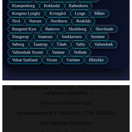
Klampenborg
Kokkedal
København
Kongens Lyngby
Kvistgård
Lynge
Måløv
Nivå
Nærum
Nordhavn
Roskilde
Rungsted Kyst
Rødovre
Skodsborg
Skovlunde
Slangerup
Smørum
Snekkersten
Stenløse
Søborg
Taastrup
Tikøb
Valby
Vallensbæk
Vallensbæk Strand
Vanløse
Vedbæk
Veksø Sjælland
Virum
Værløse
Ølstykke
ParadisBlomster.dk © 2006-2026 - CVR: 42335223 - Alle
rettigheder forbeholdes
Powered by Netbuket ApS
ParadisBlomster.dk © 2006-2026 - CVR: 42335223
Alle rettigheder forbeholdes