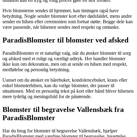
situation kan en tryg og rolig proces gøre en stor forskel.
Hvis blomsterne sendes til hjemmet, kan timingen også have
betydning. Nogle sender blomster kort efter dødsfaldet, mens andre
sender en hilsen efter ceremonien som fortsat støtte. Begge dele kan
være passende, når hilsenen sendes med respekt og omtanke.
ParadisBlomster til blomster ved afsked
ParadisBlomster er et naturligt valg, når du ønsker blomster til sorg
og afsked med et roligt og værdigt udtryk. Her handler blomster
ikke kun om dekoration, men om at sende en hilsen med respekt,
medfølelse og personlig betydning.
Uanset om du ønsker en bårebuket, kondolencebuket, krans eller
enkel blomsterhilsen, kan du vælge blomster, der passer til
situationen. Med en personlig tekst på kort eller bånd bliver hilsenen
mere tydelig og meningsfuld for de pårørende.
Blomster til begravelse Vallensbæk fra
ParadisBlomster
Har du brug for blomster til begravelse Vallensbæk, hjælper
ParadisBlomster med værdige blomster til begravelse, bisættelse,