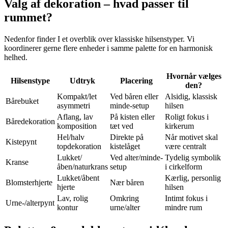
Valg af dekoration – hvad passer til
rummet?
Nedenfor finder I et overblik over klassiske hilsenstyper. Vi
koordinerer gerne flere enheder i samme palette for en harmonisk
helhed.
Hvornår vælges
Hilsenstype
Udtryk
Placering
den?
Kompakt/let
Ved båren eller
Alsidig, klassisk
Bårebuket
asymmetri
minde-setup
hilsen
Aflang, lav
På kisten eller
Roligt fokus i
Båredekoration
komposition
tæt ved
kirkerum
Hel/halv
Direkte på
Når motivet skal
Kistepynt
topdekoration
kistelåget
være centralt
Lukket/
Ved alter/minde-
Tydelig symbolik
Kranse
åben/naturkrans
setup
i cirkelform
Lukket/åbent
Kærlig, personlig
Blomsterhjerte
Nær båren
hjerte
hilsen
Lav, rolig
Omkring
Intimt fokus i
Urne-/alterpynt
kontur
urne/alter
mindre rum