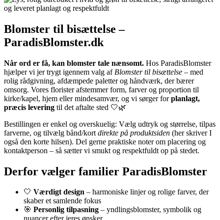
Blomster til bisættelse –
ParadisBlomster.dk
Når ord er få, kan blomster tale nænsomt.
Hos ParadisBlomster
hjælper vi jer trygt igennem valg af
Blomster til bisættelse
– med
rolig rådgivning, afdæmpede paletter og håndværk, der bærer
omsorg. Vores florister afstemmer form, farver og proportion til
kirke/kapel, hjem eller mindesamvær, og vi sørger for
planlagt,
præcis levering
til det aftalte sted 🤍🌿
Bestillingen er enkel og overskuelig: Vælg udtryk og størrelse, tilpas
farverne, og tilvælg bånd/kort
direkte på produktsiden
(her skriver I
også den korte hilsen). Del gerne praktiske noter om placering og
kontaktperson – så sætter vi smukt og respektfuldt op på stedet.
Derfor vælger familier ParadisBlomster
🤍
Værdigt design
– harmoniske linjer og rolige farver, der
skaber et samlende fokus
🎯
Personlig tilpasning
– yndlingsblomster, symbolik og
nuancer efter jeres ønsker