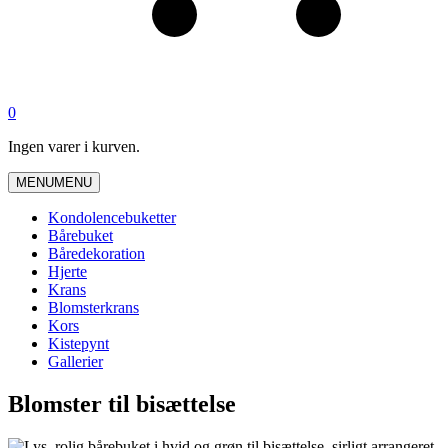
0
Ingen varer i kurven.
MENU
MENU
Kondolencebuketter
Bårebuket
Båredekoration
Hjerte
Krans
Blomsterkrans
Kors
Kistepynt
Gallerier
Blomster til bisættelse