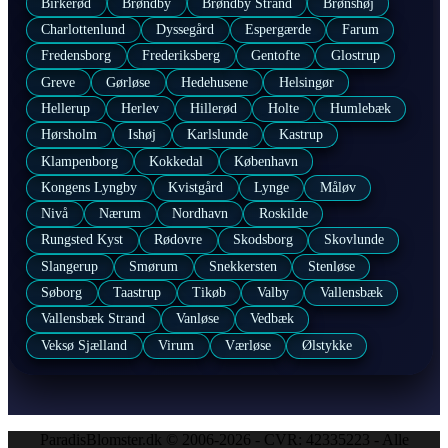
Birkerød
Brøndby
Brøndby Strand
Brønshøj
Charlottenlund
Dyssegård
Espergærde
Farum
Fredensborg
Frederiksberg
Gentofte
Glostrup
Greve
Gørløse
Hedehusene
Helsingør
Hellerup
Herlev
Hillerød
Holte
Humlebæk
Hørsholm
Ishøj
Karlslunde
Kastrup
Klampenborg
Kokkedal
København
Kongens Lyngby
Kvistgård
Lynge
Måløv
Nivå
Nærum
Nordhavn
Roskilde
Rungsted Kyst
Rødovre
Skodsborg
Skovlunde
Slangerup
Smørum
Snekkersten
Stenløse
Søborg
Taastrup
Tikøb
Valby
Vallensbæk
Vallensbæk Strand
Vanløse
Vedbæk
Veksø Sjælland
Virum
Værløse
Ølstykke
ParadisBlomster.dk © 2006-2026 - CVR: 42335223 - Alle