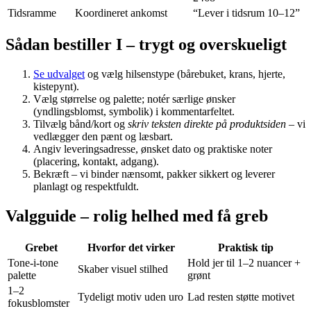
Tidsramme
Koordineret ankomst
“Lever i tidsrum 10–12”
Sådan bestiller I – trygt og overskueligt
Se udvalget
og vælg hilsenstype (bårebuket, krans, hjerte,
kistepynt).
Vælg størrelse og palette; notér særlige ønsker
(yndlingsblomst, symbolik) i kommentarfeltet.
Tilvælg bånd/kort og
skriv teksten direkte på produktsiden
– vi
vedlægger den pænt og læsbart.
Angiv leveringsadresse, ønsket dato og praktiske noter
(placering, kontakt, adgang).
Bekræft – vi binder nænsomt, pakker sikkert og leverer
planlagt og respektfuldt.
Valgguide – rolig helhed med få greb
Grebet
Hvorfor det virker
Praktisk tip
Tone-i-tone
Hold jer til 1–2 nuancer +
Skaber visuel stilhed
palette
grønt
1–2
Tydeligt motiv uden uro
Lad resten støtte motivet
fokusblomster