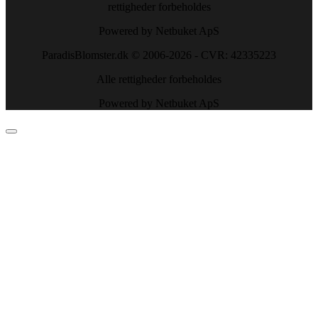
rettigheder forbeholdes
Powered by Netbuket ApS
ParadisBlomster.dk © 2006-2026 - CVR: 42335223
Alle rettigheder forbeholdes
Powered by Netbuket ApS