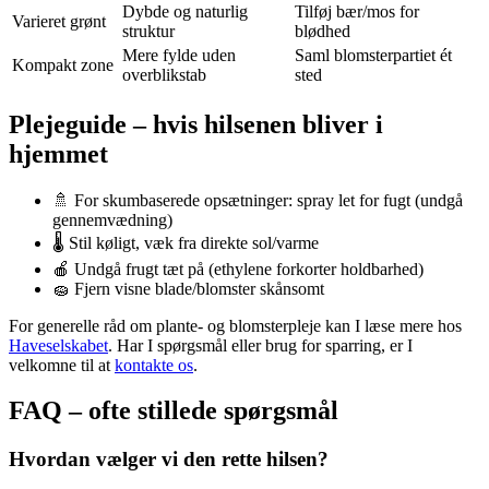
Dybde og naturlig
Tilføj bær/mos for
Varieret grønt
struktur
blødhed
Mere fylde uden
Saml blomsterpartiet ét
Kompakt zone
overblikstab
sted
Plejeguide – hvis hilsenen bliver i
hjemmet
🚿 For skumbaserede opsætninger: spray let for fugt (undgå
gennemvædning)
🌡️ Stil køligt, væk fra direkte sol/varme
🍎 Undgå frugt tæt på (ethylene forkorter holdbarhed)
🧽 Fjern visne blade/blomster skånsomt
For generelle råd om plante- og blomsterpleje kan I læse mere hos
Haveselskabet
. Har I spørgsmål eller brug for sparring, er I
velkomne til at
kontakte os
.
FAQ – ofte stillede spørgsmål
Hvordan vælger vi den rette hilsen?