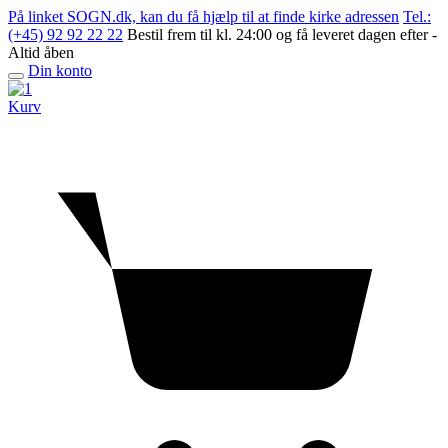
Skip
På linket SOGN.dk, kan du få hjælp til at finde kirke adressen
Tel.:
to
(+45) 92 92 22 22
Bestil frem til kl. 24:00 og få leveret dagen efter -
content
Altid åben
Din konto
Open
menu
Kurv