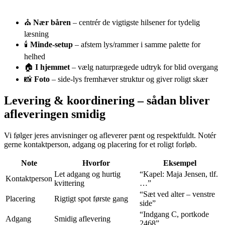
⛪
Nær båren
– centrér de vigtigste hilsener for tydelig
læsning
🕯️
Minde-setup
– afstem lys/rammer i samme palette for
helhed
🏠
I hjemmet
– vælg naturprægede udtryk for blid overgang
📸
Foto
– side-lys fremhæver struktur og giver roligt skær
Levering & koordinering – sådan bliver
afleveringen smidig
Vi følger jeres anvisninger og afleverer pænt og respektfuldt. Notér
gerne kontaktperson, adgang og placering for et roligt forløb.
Note
Hvorfor
Eksempel
Let adgang og hurtig
“Kapel: Maja Jensen, tlf.
Kontaktperson
kvittering
…”
“Sæt ved alter – venstre
Placering
Rigtigt spot første gang
side”
“Indgang C, portkode
Adgang
Smidig aflevering
2468”