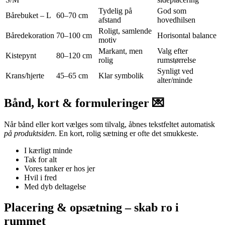
Tydelig på
God som
Bårebuket – L
60–70 cm
afstand
hovedhilsen
Roligt, samlende
Båredekoration
70–100 cm
Horisontal balance
motiv
Markant, men
Valg efter
Kistepynt
80–120 cm
rolig
rumstørrelse
Synligt ved
Krans/hjerte
45–65 cm
Klar symbolik
alter/minde
Bånd, kort & formuleringer 💌
Når bånd eller kort vælges som tilvalg, åbnes tekstfeltet automatisk
på produktsiden
. En kort, rolig sætning er ofte det smukkeste.
I kærligt minde
Tak for alt
Vores tanker er hos jer
Hvil i fred
Med dyb deltagelse
Placering & opsætning – skab ro i
rummet