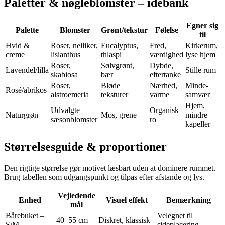
Paletter & nøgleblomster – idébank
Egner sig
Palette
Blomster
Grønt/tekstur
Følelse
til
Hvid &
Roser, nelliker,
Eucalyptus,
Fred,
Kirkerum,
creme
lisianthus
thlaspi
værdighed
lyse hjem
Roser,
Sølvgrønt,
Dybde,
Lavendel/lilla
Stille rum
skabiosa
bær
eftertanke
Roser,
Bløde
Nærhed,
Minde-
Rosé/abrikos
alstroemeria
teksturer
varme
samvær
Hjem,
Udvalgte
Organisk
Naturgrøn
Mos, grene
mindre
sæsonblomster
ro
kapeller
Størrelsesguide & proportioner
Den rigtige størrelse gør motivet læsbart uden at dominere rummet.
Brug tabellen som udgangspunkt og tilpas efter afstande og lys.
Vejledende
Enhed
Visuel effekt
Bemærkning
mål
Bårebuket –
Velegnet til
40–55 cm
Diskret, klassisk
S/M
sideplacering