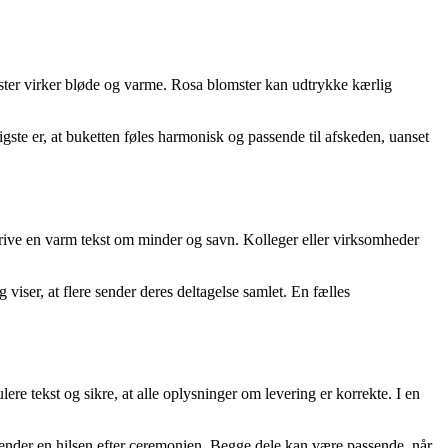
omster virker bløde og varme. Rosa blomster kan udtrykke kærlig
igste er, at buketten føles harmonisk og passende til afskeden, uanset
krive en varm tekst om minder og savn. Kolleger eller virksomheder
iser, at flere sender deres deltagelse samlet. En fælles
ulere tekst og sikre, at alle oplysninger om levering er korrekte. I en
sender en hilsen efter ceremonien. Begge dele kan være passende, når