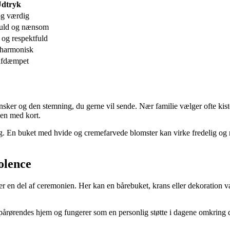
dtryk
og værdig
uld og nænsom
 og respektfuld
 harmonisk
afdæmpet
ønsker og den stemning, du gerne vil sende. Nær familie vælger ofte kist
sen med kort.
valg. En buket med hvide og cremefarvede blomster kan virke fredelig og 
olence
e er en del af ceremonien. Her kan en bårebuket, krans eller dekoration 
e pårørendes hjem og fungerer som en personlig støtte i dagene omkrin