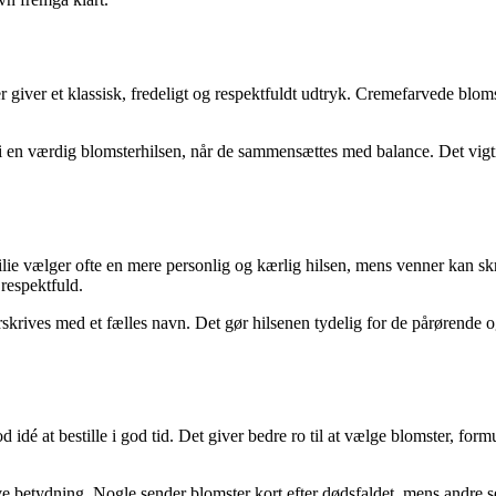
er giver et klassisk, fredeligt og respektfuldt udtryk. Cremefarvede bl
es i en værdig blomsterhilsen, når de sammensættes med balance. Det vigt
ilie vælger ofte en mere personlig og kærlig hilsen, mens venner kan s
respektfuld.
rives med et fælles navn. Det gør hilsenen tydelig for de pårørende og v
d idé at bestille i god tid. Det giver bedre ro til at vælge blomster, form
e betydning. Nogle sender blomster kort efter dødsfaldet, mens andre 