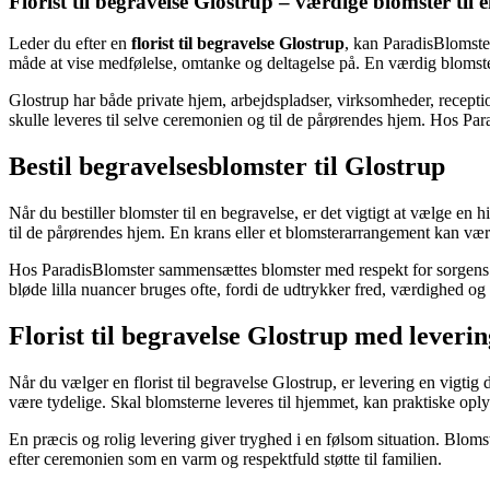
Florist til begravelse Glostrup – værdige blomster til e
Leder du efter en
florist til begravelse Glostrup
, kan ParadisBlomster
måde at vise medfølelse, omtanke og deltagelse på. En værdig blomster
Glostrup har både private hjem, arbejdspladser, virksomheder, receptio
skulle leveres til selve ceremonien og til de pårørendes hjem. Hos Para
Bestil begravelsesblomster til Glostrup
Når du bestiller blomster til en begravelse, er det vigtigt at vælge en
til de pårørendes hjem. En krans eller et blomsterarrangement kan vær
Hos ParadisBlomster sammensættes blomster med respekt for sorgens ra
bløde lilla nuancer bruges ofte, fordi de udtrykker fred, værdighed 
Florist til begravelse Glostrup med leverin
Når du vælger en florist til begravelse Glostrup, er levering en vigtig
være tydelige. Skal blomsterne leveres til hjemmet, kan praktiske o
En præcis og rolig levering giver tryghed i en følsom situation. Bloms
efter ceremonien som en varm og respektfuld støtte til familien.