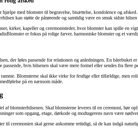
n rolig afsked
 hjælpe med blomster til begravelse, bisættelse, kondolence og afsked. I
hilsen kan støtte de pårørende og samtidig være en smuk sidste hilsen 
ner, kirker, kapeller og ceremonisteder, hvor blomster kan spille en vig
disBlomster er fokus på rolige farver, harmoniske blomster og et værdigt
 hilsen, der føles passende for relationen og anledningen. En bårebuket 
e passende, hvis hilsenen skal være mere formel eller sendes fra flere
mme. Blomsterne skal ikke virke for festlige eller tilfældige, men ro
og medfølelse på en nænsom måde.
g
 del af blomsterhilsenen. Skal blomsterne leveres til en ceremoni, bør o
plysninger som opgang, etage, dørkode og modtagerens navn være nødve
ter til ceremonien skal gerne ankomme rettidigt, så de kan indgå naturl