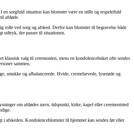
 en sorgfuld situation kan blomster være en stille og respektfuld
til afdøde.
tig rolle ved sorg og afsked. Derfor kan blomster til begravelse både
 udtryk, der passer til situationen.
er et klassisk valg til ceremonien, mens en kondolencebuket ofte sendes
 personer sammen.
lige, smukke og afbalancerede. Hvide, cremefarvede, lyserøde og
plysninger om afdødes navn, tidspunkt, kirke, kapel eller ceremonisted
ndige.
igt i afskeden. Kondolenceblomster til hjemmet kan sendes før eller