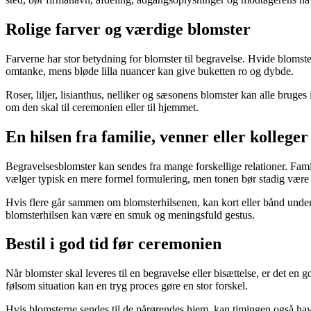
Rolige farver og værdige blomster
Farverne har stor betydning for blomster til begravelse. Hvide blomst
omtanke, mens bløde lilla nuancer kan give buketten ro og dybde.
Roser, liljer, lisianthus, nelliker og sæsonens blomster kan alle brug
om den skal til ceremonien eller til hjemmet.
En hilsen fra familie, venner eller kolleger
Begravelsesblomster kan sendes fra mange forskellige relationer. Fam
vælger typisk en mere formel formulering, men tonen bør stadig være 
Hvis flere går sammen om blomsterhilsenen, kan kort eller bånd undersk
blomsterhilsen kan være en smuk og meningsfuld gestus.
Bestil i god tid før ceremonien
Når blomster skal leveres til en begravelse eller bisættelse, er det en go
følsom situation kan en tryg proces gøre en stor forskel.
Hvis blomsterne sendes til de pårørendes hjem, kan timingen også hav