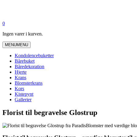
0
Ingen varer i kurven.
MENU
MENU
Kondolencebuketter
Bårebuket
Båredekoration
Hjerte
Krans
Blomsterkrans
Kors
Kistepynt
Gallerier
Florist til begravelse Glostrup