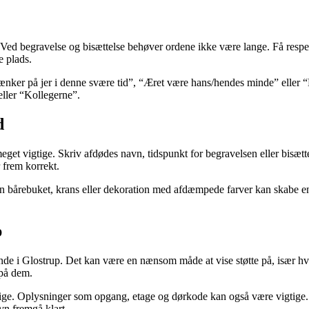
Ved begravelse og bisættelse behøver ordene ikke være lange. Få respek
e plads.
ænker på jer i denne svære tid”, “Æret være hans/hendes minde” eller “De
ller “Kollegerne”.
d
eget vigtige. Skriv afdødes navn, tidspunkt for begravelsen eller bisætt
 frem korrekt.
. En bårebuket, krans eller dekoration med afdæmpede farver kan skab
p
nde i Glostrup. Det kan være en nænsom måde at vise støtte på, især hv
 på dem.
ge. Oplysninger som opgang, etage og dørkode kan også være vigtige. H
vn fremgå klart.