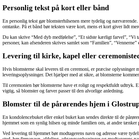
Personlig tekst på kort eller bånd
En personlig tekst gør blomsterhilsenen mere tydelig og nærværende. 
omtanke. På et bånd bør teksten være kort, mens et kort giver lidt mer
Du kan skrive “Med dyb medfølelse”, “Et sidste kærligt farvel”, “Vi t
personer, kan afsenderen skrives samlet som “Familien”, “Vennerne” e
Levering til kirke, kapel eller ceremoniste
Hvis blomsterne skal leveres til en ceremoni, er præcise oplysninger m
leveringsoplysninger. Det hjælper med at sikre, at blomsterne kommer
Til ceremonien bør blomsterne have et roligt og respektfuldt udtryk
vigtig, så blomster og farver passer til den alvorlige anledning.
Blomster til de pårørendes hjem i Glostru
En kondolencebuket eller enkel buket kan sendes direkte til de pårøre
hjemmet som en synlig hilsen og minde familien om, at andre tænker
Ved levering til hjemmet bør modtagerens navn og adresse være tydeli
sted, bør firmanavn, afdeling, adgangsoplysninger og modtagerens na