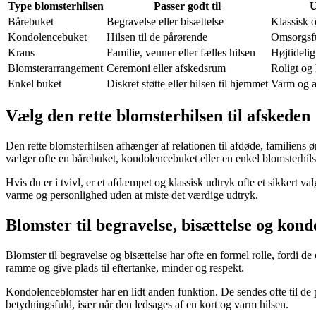
Type blomsterhilsen
Passer godt til
U
Bårebuket
Begravelse eller bisættelse
Klassisk 
Kondolencebuket
Hilsen til de pårørende
Omsorgsf
Krans
Familie, venner eller fælles hilsen
Højtidelig
Blomsterarrangement
Ceremoni eller afskedsrum
Roligt og
Enkel buket
Diskret støtte eller hilsen til hjemmet
Varm og 
Vælg den rette blomsterhilsen til afskeden
Den rette blomsterhilsen afhænger af relationen til afdøde, familiens 
vælger ofte en bårebuket, kondolencebuket eller en enkel blomsterhil
Hvis du er i tvivl, er et afdæmpet og klassisk udtryk ofte et sikkert 
varme og personlighed uden at miste det værdige udtryk.
Blomster til begravelse, bisættelse og kond
Blomster til begravelse og bisættelse har ofte en formel rolle, fordi d
ramme og give plads til eftertanke, minder og respekt.
Kondolenceblomster har en lidt anden funktion. De sendes ofte til d
betydningsfuld, især når den ledsages af en kort og varm hilsen.