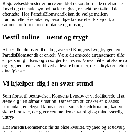
Begravelsesblomster er mere end blot dekoration – de er et sidste
farvel og et smukt symbol på kærlighed, respekt og støtte til de
efterladte. Hos ParadisBlomster.dk kan du vælge mellem
traditionelle bårebuketter, personlige kranse eller kistepynt, alt
sammen udformet med omtanke og omsorg.
Bestil online – nemt og trygt
At bestille blomster til en begravelse i Kongens Lyngby gennem
ParadisBlomster.dk er enkelt. Vælg dit ønskede arrangement, tilføj
en personlig hilsen, og vi sørger for resten. Vores mål er at skabe ro
og tryghed i en svær tid ved at levere blomster, der udtrykker netop
dine følelser.
Vi hjælper dig i en svær stund
Som florist til begravelse i Kongens Lyngby er vi dedikerede til at
støtte dig i en sårbar situation. Uanset om du ønsker en klassisk
bårebuket, en elegant krans eller en smuk kistedekoration, kan vi
skabe blomster, der giver ceremonien et værdigt og mindeværdigt
udtryk.
Hos ParadisBlomster.dk får du både kvalitet, tryghed og et udvalg