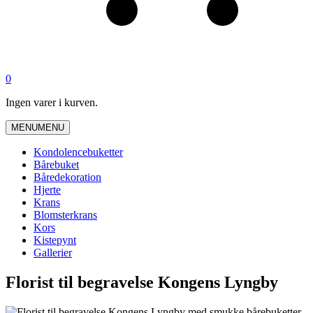
0
Ingen varer i kurven.
MENU
MENU
Kondolencebuketter
Bårebuket
Båredekoration
Hjerte
Krans
Blomsterkrans
Kors
Kistepynt
Gallerier
Florist til begravelse Kongens Lyngby