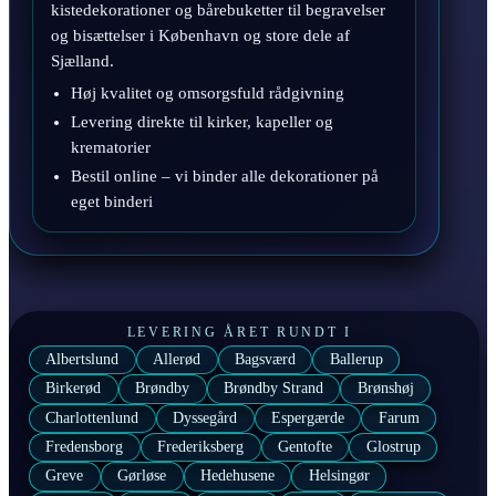
kistedekorationer og bårebuketter til begravelser
og bisættelser i København og store dele af
Sjælland.
Høj kvalitet og omsorgsfuld rådgivning
Levering direkte til kirker, kapeller og
krematorier
Bestil online – vi binder alle dekorationer på
eget binderi
LEVERING ÅRET RUNDT I
Albertslund
Allerød
Bagsværd
Ballerup
Birkerød
Brøndby
Brøndby Strand
Brønshøj
Charlottenlund
Dyssegård
Espergærde
Farum
Fredensborg
Frederiksberg
Gentofte
Glostrup
Greve
Gørløse
Hedehusene
Helsingør