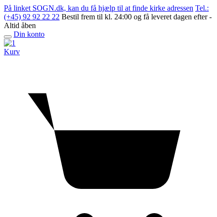
Skip
På linket SOGN.dk, kan du få hjælp til at finde kirke adressen
Tel.:
to
(+45) 92 92 22 22
Bestil frem til kl. 24:00 og få leveret dagen efter -
content
Altid åben
Din konto
Open
menu
Kurv