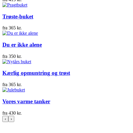
Trøste-buket
fra
365
kr.
Du er ikke alene
fra
350
kr.
Kærlig opmuntring og trøst
fra
365
kr.
Vores varme tanker
fra
430
kr.
‹
›