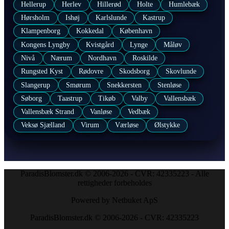
Hellerup
Herlev
Hillerød
Holte
Humlebæk
Hørsholm
Ishøj
Karlslunde
Kastrup
Klampenborg
Kokkedal
København
Kongens Lyngby
Kvistgård
Lynge
Måløv
Nivå
Nærum
Nordhavn
Roskilde
Rungsted Kyst
Rødovre
Skodsborg
Skovlunde
Slangerup
Smørum
Snekkersten
Stenløse
Søborg
Taastrup
Tikøb
Valby
Vallensbæk
Vallensbæk Strand
Vanløse
Vedbæk
Veksø Sjælland
Virum
Værløse
Ølstykke
ParadisBlomster.dk © 2006-2026 - CVR: 42335223 - Alle
rettigheder forbeholdes
Powered by Netbuket ApS
ParadisBlomster.dk © 2006-2026 - CVR: 42335223