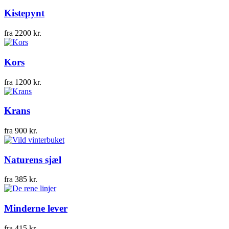
Kistepynt
fra
2200
kr.
Kors
fra
1200
kr.
Krans
fra
900
kr.
Naturens sjæl
fra
385
kr.
Minderne lever
fra
415
kr.