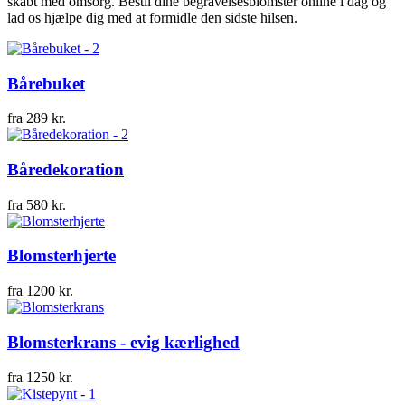
skabt med omsorg. Bestil dine begravelsesblomster online i dag og
lad os hjælpe dig med at formidle den sidste hilsen.
Bårebuket
fra
289
kr.
Båredekoration
fra
580
kr.
Blomsterhjerte
fra
1200
kr.
Blomsterkrans - evig kærlighed
fra
1250
kr.