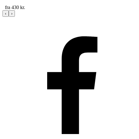
fra
430
kr.
‹
›