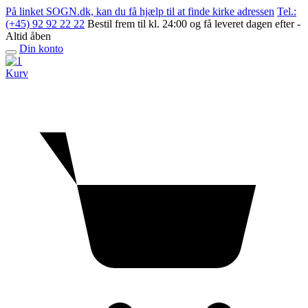
Skip
På linket SOGN.dk, kan du få hjælp til at finde kirke adressen
Tel.:
to
(+45) 92 92 22 22
Bestil frem til kl. 24:00 og få leveret dagen efter -
content
Altid åben
Din konto
Open
menu
Kurv