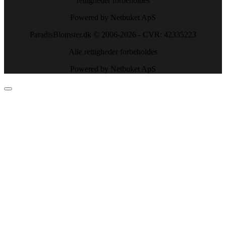
rettigheder forbeholdes
Powered by Netbuket ApS
ParadisBlomster.dk © 2006-2026 - CVR: 42335223
Alle rettigheder forbeholdes
Powered by Netbuket ApS