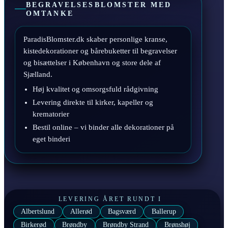
BEGRAVELSESBLOMSTER MED
OMTANKE
ParadisBlomster.dk skaber personlige kranse,
kistedekorationer og bårebuketter til begravelser
og bisættelser i København og store dele af
Sjælland.
Høj kvalitet og omsorgsfuld rådgivning
Levering direkte til kirker, kapeller og
krematorier
Bestil online – vi binder alle dekorationer på
eget binderi
LEVERING ÅRET RUNDT I
Albertslund
Allerød
Bagsværd
Ballerup
Birkerød
Brøndby
Brøndby Strand
Brønshøj