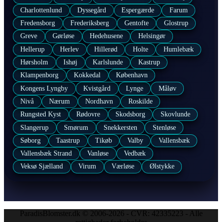
Charlottenlund
Dyssegård
Espergærde
Farum
Fredensborg
Frederiksberg
Gentofte
Glostrup
Greve
Gørløse
Hedehusene
Helsingør
Hellerup
Herlev
Hillerød
Holte
Humlebæk
Hørsholm
Ishøj
Karlslunde
Kastrup
Klampenborg
Kokkedal
København
Kongens Lyngby
Kvistgård
Lynge
Måløv
Nivå
Nærum
Nordhavn
Roskilde
Rungsted Kyst
Rødovre
Skodsborg
Skovlunde
Slangerup
Smørum
Snekkersten
Stenløse
Søborg
Taastrup
Tikøb
Valby
Vallensbæk
Vallensbæk Strand
Vanløse
Vedbæk
Veksø Sjælland
Virum
Værløse
Ølstykke
ParadisBlomster.dk © 2006-2026 - CVR: 42335223 - Alle