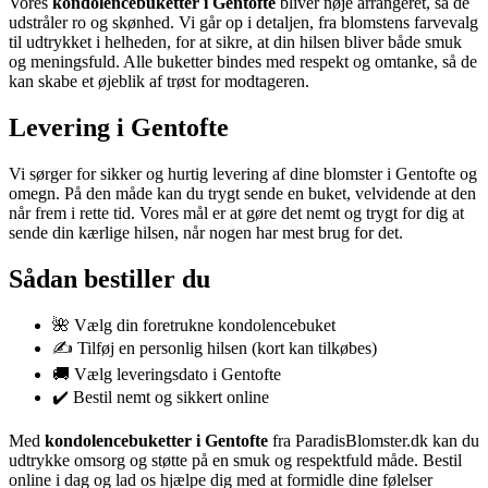
Vores
kondolencebuketter i Gentofte
bliver nøje arrangeret, så de
udstråler ro og skønhed. Vi går op i detaljen, fra blomstens farvevalg
til udtrykket i helheden, for at sikre, at din hilsen bliver både smuk
og meningsfuld. Alle buketter bindes med respekt og omtanke, så de
kan skabe et øjeblik af trøst for modtageren.
Levering i Gentofte
Vi sørger for sikker og hurtig levering af dine blomster i Gentofte og
omegn. På den måde kan du trygt sende en buket, velvidende at den
når frem i rette tid. Vores mål er at gøre det nemt og trygt for dig at
sende din kærlige hilsen, når nogen har mest brug for det.
Sådan bestiller du
🌺 Vælg din foretrukne kondolencebuket
✍️ Tilføj en personlig hilsen (kort kan tilkøbes)
🚚 Vælg leveringsdato i Gentofte
✔️ Bestil nemt og sikkert online
Med
kondolencebuketter i Gentofte
fra ParadisBlomster.dk kan du
udtrykke omsorg og støtte på en smuk og respektfuld måde. Bestil
online i dag og lad os hjælpe dig med at formidle dine følelser