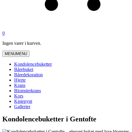
0
Ingen varer i kurven.
MENU
MENU
Kondolencebuketter
Bårebuket
Båredekoration
Hjerte
Krans
Blomsterkrans
Kors
Kistepynt
Gallerier
Kondolencebuketter i Gentofte