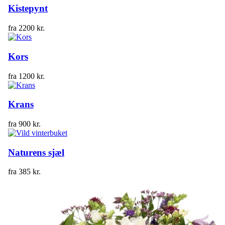
Kistepynt
fra
2200
kr.
Kors
fra
1200
kr.
Krans
fra
900
kr.
Naturens sjæl
fra
385
kr.