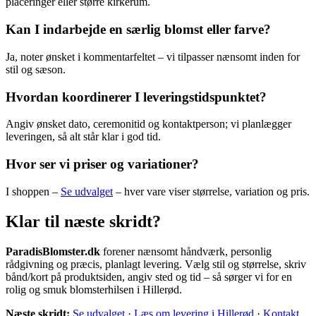
placeringer eller større kirkerum.
Kan I indarbejde en særlig blomst eller farve?
Ja, noter ønsket i kommentarfeltet – vi tilpasser nænsomt inden for
stil og sæson.
Hvordan koordinerer I leveringstidspunktet?
Angiv ønsket dato, ceremonitid og kontaktperson; vi planlægger
leveringen, så alt står klar i god tid.
Hvor ser vi priser og variationer?
I shoppen –
Se udvalget
– hver vare viser størrelse, variation og pris.
Klar til næste skridt?
ParadisBlomster.dk
forener nænsomt håndværk, personlig
rådgivning og præcis, planlagt levering. Vælg stil og størrelse, skriv
bånd/kort på produktsiden, angiv sted og tid – så sørger vi for en
rolig og smuk blomsterhilsen i Hillerød.
Næste skridt:
Se udvalget
·
Læs om levering i Hillerød
·
Kontakt