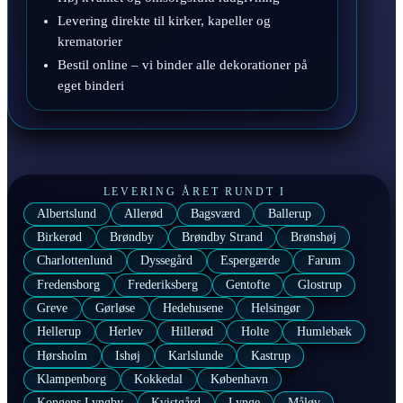
Levering direkte til kirker, kapeller og
krematorier
Bestil online – vi binder alle dekorationer på
eget binderi
LEVERING ÅRET RUNDT I
Albertslund
Allerød
Bagsværd
Ballerup
Birkerød
Brøndby
Brøndby Strand
Brønshøj
Charlottenlund
Dyssegård
Espergærde
Farum
Fredensborg
Frederiksberg
Gentofte
Glostrup
Greve
Gørløse
Hedehusene
Helsingør
Hellerup
Herlev
Hillerød
Holte
Humlebæk
Hørsholm
Ishøj
Karlslunde
Kastrup
Klampenborg
Kokkedal
København
Kongens Lyngby
Kvistgård
Lynge
Måløv