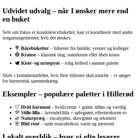
Udvidet udvalg – når I ønsker mere end
en buket
Selv om fokus er kondolencebuketter, kan vi koordinere med andre
sorgarrangementer, hvis det ønskes:
💐
Bårebuketter
– hilsener fra familie, venner og kolleger
🟢
Kranse
– klassisk ring, naturkrans eller åben krans
🕊️
Kiste- og urnepynt
– rolig helhed i samme palette
Skriv i kommentarfeltet, hvis flere hilsener skal matche – vi sørger
for harmonisk sammenhæng.
Eksempler – populære paletter i Hillerød
🤍
Hvid harmoni
– hvid/creme + grønt; tidløs og værdig
💜
Stille lilla
– lavendel/lilla + sølvgrønt; eftertænksom ro
🌿
Naturpræg
– eucalyptus, skovgrønt og teksturer
🌸
Blid rosé
– sarte rosa/abrikos; varm og nænsom
Lokalt overblik – hvor vi ofte leverer