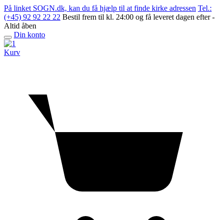
Skip
På linket SOGN.dk, kan du få hjælp til at finde kirke adressen
Tel.:
to
(+45) 92 92 22 22
Bestil frem til kl. 24:00 og få leveret dagen efter -
content
Altid åben
Din konto
Open
menu
Kurv