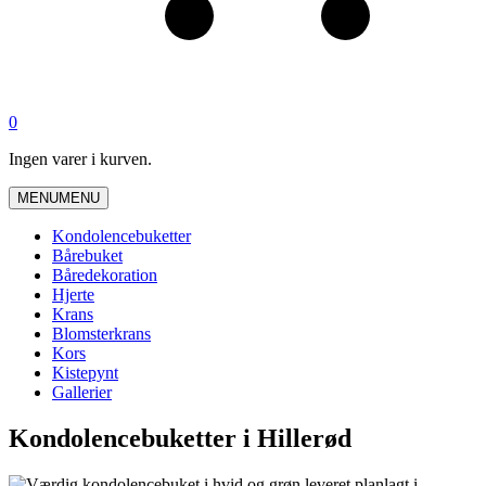
0
Ingen varer i kurven.
MENU
MENU
Kondolencebuketter
Bårebuket
Båredekoration
Hjerte
Krans
Blomsterkrans
Kors
Kistepynt
Gallerier
Kondolencebuketter i Hillerød