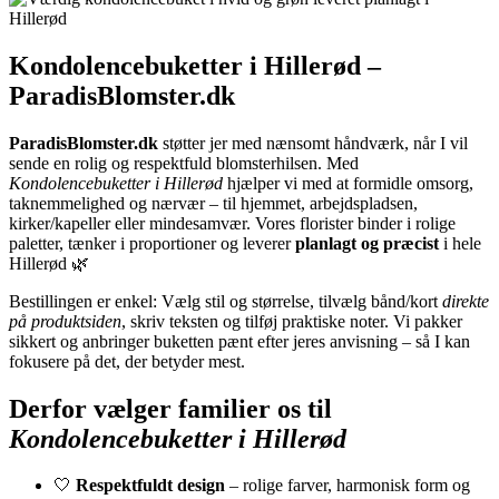
Kondolencebuketter i Hillerød –
ParadisBlomster.dk
ParadisBlomster.dk
støtter jer med nænsomt håndværk, når I vil
sende en rolig og respektfuld blomsterhilsen. Med
Kondolencebuketter i Hillerød
hjælper vi med at formidle omsorg,
taknemmelighed og nærvær – til hjemmet, arbejdspladsen,
kirker/kapeller eller mindesamvær. Vores florister binder i rolige
paletter, tænker i proportioner og leverer
planlagt og præcist
i hele
Hillerød 🌿
Bestillingen er enkel: Vælg stil og størrelse, tilvælg bånd/kort
direkte
på produktsiden
, skriv teksten og tilføj praktiske noter. Vi pakker
sikkert og anbringer buketten pænt efter jeres anvisning – så I kan
fokusere på det, der betyder mest.
Derfor vælger familier os til
Kondolencebuketter i Hillerød
🤍
Respektfuldt design
– rolige farver, harmonisk form og