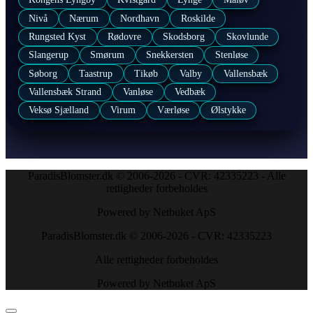
Nivå
Nærum
Nordhavn
Roskilde
Rungsted Kyst
Rødovre
Skodsborg
Skovlunde
Slangerup
Smørum
Snekkersten
Stenløse
Søborg
Taastrup
Tikøb
Valby
Vallensbæk
Vallensbæk Strand
Vanløse
Vedbæk
Veksø Sjælland
Virum
Værløse
Ølstykke
ParadisBlomster.dk © 2006-2026 - CVR: 42335223 - Alle
rettigheder forbeholdes
Powered by Netbuket ApS
ParadisBlomster.dk © 2006-2026 - CVR: 42335223
Alle rettigheder forbeholdes
Powered by Netbuket ApS