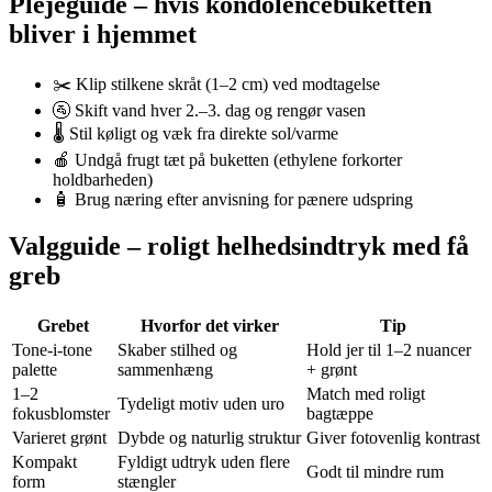
Plejeguide – hvis kondolencebuketten
bliver i hjemmet
✂️ Klip stilkene skråt (1–2 cm) ved modtagelse
🚰 Skift vand hver 2.–3. dag og rengør vasen
🌡️ Stil køligt og væk fra direkte sol/varme
🍎 Undgå frugt tæt på buketten (ethylene forkorter
holdbarheden)
🧴 Brug næring efter anvisning for pænere udspring
Valgguide – roligt helhedsindtryk med få
greb
Grebet
Hvorfor det virker
Tip
Tone-i-tone
Skaber stilhed og
Hold jer til 1–2 nuancer
palette
sammenhæng
+ grønt
1–2
Match med roligt
Tydeligt motiv uden uro
fokusblomster
bagtæppe
Varieret grønt
Dybde og naturlig struktur
Giver fotovenlig kontrast
Kompakt
Fyldigt udtryk uden flere
Godt til mindre rum
form
stængler