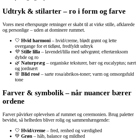
Udtryk & stilarter – ro i form og farve
Vores mest efterspurgte retninger er skabt til at virke stille, afklarede
og personlige – uden at dominere rummet.
🤍
Hvid harmoni
– hvid/creme, blødt grønt og lette
overgange for et tidløst, fredfyldt udtryk
💜
Stille lilla
– lavendel/lilla med sølvgrønt; eftertænksom
dybde og ro
🌿
Naturpræg
– organiske teksturer, bær og eucalyptus; nært
og jordnært
🌸
Blid rosé
– sarte rosa/abrikos-toner; varm og omsorgsfuld
tone
Farver & symbolik – når nuancer bærer
ordene
Farver påvirker oplevelsen af rummet og ceremonien. Brug paletter
bevidst, så helheden bliver rolig og sammenhængende:
🤍
Hvid/creme
– fred, renhed og værdighed
💚
Grøn
– håb, balance og mildhed