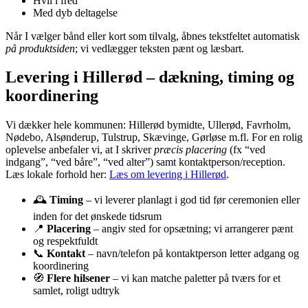
Hvil i fred
Med dyb deltagelse
Når I vælger bånd eller kort som tilvalg, åbnes tekstfeltet automatisk
på produktsiden
; vi vedlægger teksten pænt og læsbart.
Levering i Hillerød – dækning, timing og
koordinering
Vi dækker hele kommunen: Hillerød bymidte, Ullerød, Favrholm,
Nødebo, Alsønderup, Tulstrup, Skævinge, Gørløse m.fl. For en rolig
oplevelse anbefaler vi, at I skriver
præcis placering
(fx “ved
indgang”, “ved båre”, “ved alter”) samt kontaktperson/reception.
Læs lokale forhold her:
Læs om levering i Hillerød
.
🕰️
Timing
– vi leverer planlagt i god tid før ceremonien eller
inden for det ønskede tidsrum
📍
Placering
– angiv sted for opsætning; vi arrangerer pænt
og respektfuldt
📞
Kontakt
– navn/telefon på kontaktperson letter adgang og
koordinering
🧭
Flere hilsener
– vi kan matche paletter på tværs for et
samlet, roligt udtryk