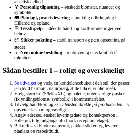
æstetisk helhed
🎯
Personlig tilpasning
– ønskede blomster, nuancer og
symbolik
🚚
Planlagt, præcis levering
– punktlig udbringning i
Hillerød og opland
💬
Teksthjælp
– idéer til bånd- og kortformuleringer ved
behov
📦
Sikker pakning
– stabil transport og pæn opsætning på
stedet
📱
Nem online bestilling
– mobilvenlig checkout på få
minutter
Sådan bestiller I – roligt og overskueligt
Se udvalget
og vælg en kondolencebuket i den stil, der passer
jer (hvid harmoni, naturpræg, stille lilla eller blid rosé).
Vælg størrelse (S/M/L/XL) og palette; noter særlige ønsker
(fx yndlingsblomst, symbolik) i kommentarfeltet.
Tilvælg bånd/kort og
skriv teksten direkte på produktsiden
– vi
opsætter læsbart og værdigt.
Angiv adresse, ønsket leveringsdato og kontaktperson i
Hillerød; tilføj adgangsinfo (port, reception, etage).
Bekræft – vi binder nænsomt, pakker sikkert og leverer
planlagt og respektfuldt.