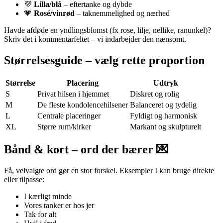
💜
Lilla/blå
– eftertanke og dybde
💗
Rosé/vinrød
– taknemmelighed og nærhed
Havde afdøde en yndlingsblomst (fx rose, lilje, nellike, ranunkel)?
Skriv det i kommentarfeltet – vi indarbejder den nænsomt.
Størrelsesguide – vælg rette proportion
Størrelse
Placering
Udtryk
S
Privat hilsen i hjemmet
Diskret og rolig
M
De fleste kondolencehilsener
Balanceret og tydelig
L
Centrale placeringer
Fyldigt og harmonisk
XL
Større rum/kirker
Markant og skulpturelt
Bånd & kort – ord der bærer 💌
Få, velvalgte ord gør en stor forskel. Eksempler I kan bruge direkte
eller tilpasse:
I kærligt minde
Vores tanker er hos jer
Tak for alt