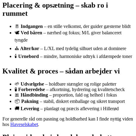
Placering & opsætning – skab ro i
rummet
🚪
Indgangen
– en stille velkomst, der guider gæsterne blidt
🕊️
Ved båren
– nærhed og fokus; M/L giver balanceret
tyngde
⛪
Alter/kor
– L/XL med tydelig silhuet uden at dominere
🕯️
Urnebord
– mindre, harmoniske udtryk i afdæmpede toner
Kvalitet & proces – sådan arbejder vi
🌱
Udvælgelse
– holdbare stængler og rolige paletter
🧪
Forberedelse
– afkortning, hydrering og kvalitetscheck
🎀
Håndbinding
– proportion, fald og helhed i fokus
📦
Pakning
– stabil, diskret emballage og sikret transport
🚚
Levering
– planlagt og præcis aflevering i Hillerød
For generelle råd om pasning og holdbarhed kan I finde nyttig viden
hos
Haveselskabet
.