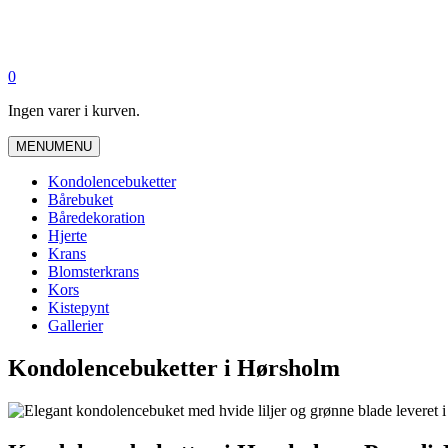
0
Ingen varer i kurven.
MENU
MENU
Kondolencebuketter
Bårebuket
Båredekoration
Hjerte
Krans
Blomsterkrans
Kors
Kistepynt
Gallerier
Kondolencebuketter i Hørsholm