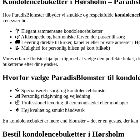
Kondolencebuketter i Hørsholm – Paradis
Hos ParadisBlomster tilbyder vi smukke og respektfulde
kondolence
i en svær tid.
💐 Elegant sammensatte kondolencebuketter
🌿 Afdæmpede og harmoniske farver, der passer til sorg
🚚 Levering direkte til kirker, kapeller eller private adresser i 
📝 Mulighed for personlig hilsen på kort (tilkøb)
Vores erfarne florister hjælper dig med at vælge den perfekte buket, de
buketterne efter dine ønsker.
Hvorfor vælge ParadisBlomster til kondol
🌸 Specialiseret i sorg- og kondolenceblomster
💌 Personlig rådgivning og vejledning
📦 Professionel levering til ceremonistedet eller modtager
🌟 Høj kvalitet og smukt håndværk
En kondolencebuket er mere end blomster – det er en gestus, der kan b
Bestil kondolencebuketter i Hørsholm