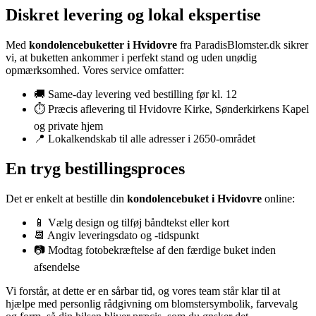
Diskret levering og lokal ekspertise
Med
kondolencebuketter i Hvidovre
fra ParadisBlomster.dk sikrer
vi, at buketten ankommer i perfekt stand og uden unødig
opmærksomhed. Vores service omfatter:
🚚 Same‑day levering ved bestilling før kl. 12
⏱️ Præcis aflevering til Hvidovre Kirke, Sønderkirkens Kapel
og private hjem
📍 Lokalkendskab til alle adresser i 2650-området
En tryg bestillingsproces
Det er enkelt at bestille din
kondolencebuket i Hvidovre
online:
📱 Vælg design og tilføj båndtekst eller kort
📆 Angiv leveringsdato og -tidspunkt
📷 Modtag foto­bekræftelse af den færdige buket inden
afsendelse
Vi forstår, at dette er en sårbar tid, og vores team står klar til at
hjælpe med personlig rådgivning om blomstersymbolik, farvevalg