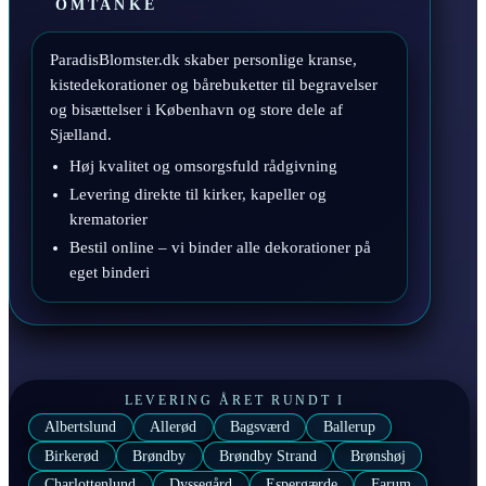
OMTANKE
ParadisBlomster.dk skaber personlige kranse,
kistedekorationer og bårebuketter til begravelser
og bisættelser i København og store dele af
Sjælland.
Høj kvalitet og omsorgsfuld rådgivning
Levering direkte til kirker, kapeller og
krematorier
Bestil online – vi binder alle dekorationer på
eget binderi
LEVERING ÅRET RUNDT I
Albertslund
Allerød
Bagsværd
Ballerup
Birkerød
Brøndby
Brøndby Strand
Brønshøj
Charlottenlund
Dyssegård
Espergærde
Farum