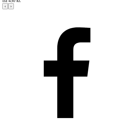
fra
430
kr.
‹
›