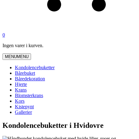
0
Ingen varer i kurven.
MENU
MENU
Kondolencebuketter
Bårebuket
Båredekoration
Hjerte
Krans
Blomsterkrans
Kors
Kistepynt
Gallerier
Kondolencebuketter i Hvidovre