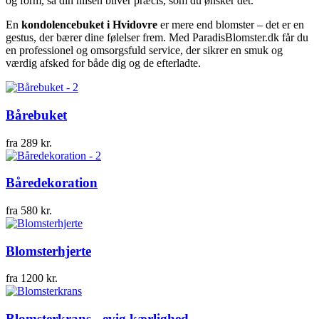
og form, så din hilsen bliver præcis, som du ønsker det.
En
kondolencebuket i Hvidovre
er mere end blomster – det er en
gestus, der bærer dine følelser frem. Med ParadisBlomster.dk får du
en professionel og omsorgsfuld service, der sikrer en smuk og
værdig afsked for både dig og de efterladte.
Bårebuket
fra
289
kr.
Båredekoration
fra
580
kr.
Blomsterhjerte
fra
1200
kr.
Blomsterkrans - evig kærlighed