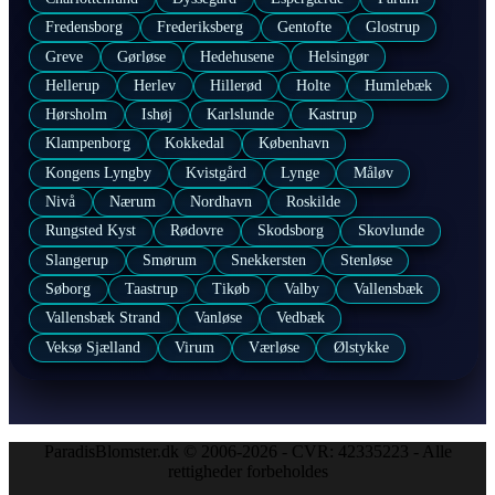
Fredensborg
Frederiksberg
Gentofte
Glostrup
Greve
Gørløse
Hedehusene
Helsingør
Hellerup
Herlev
Hillerød
Holte
Humlebæk
Hørsholm
Ishøj
Karlslunde
Kastrup
Klampenborg
Kokkedal
København
Kongens Lyngby
Kvistgård
Lynge
Måløv
Nivå
Nærum
Nordhavn
Roskilde
Rungsted Kyst
Rødovre
Skodsborg
Skovlunde
Slangerup
Smørum
Snekkersten
Stenløse
Søborg
Taastrup
Tikøb
Valby
Vallensbæk
Vallensbæk Strand
Vanløse
Vedbæk
Veksø Sjælland
Virum
Værløse
Ølstykke
ParadisBlomster.dk © 2006-2026 - CVR: 42335223 - Alle
rettigheder forbeholdes