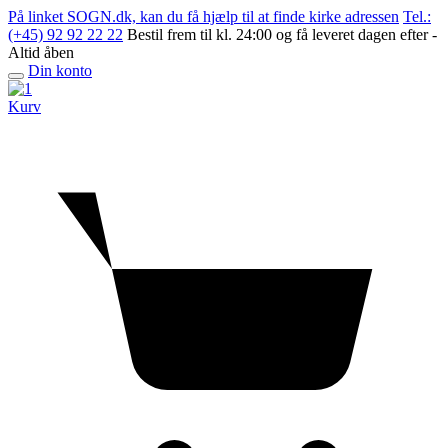
Skip
På linket SOGN.dk, kan du få hjælp til at finde kirke adressen
Tel.:
to
(+45) 92 92 22 22
Bestil frem til kl. 24:00 og få leveret dagen efter -
content
Altid åben
Din konto
Open
menu
Kurv