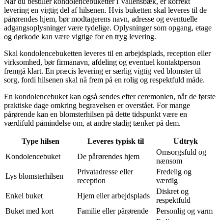
Når du bestiller kondolencebuketter i Vallensbæk, er korrekt
levering en vigtig del af hilsenen. Hvis buketten skal leveres til de
pårørendes hjem, bør modtagerens navn, adresse og eventuelle
adgangsoplysninger være tydelige. Oplysninger som opgang, etage
og dørkode kan være vigtige for en tryg levering.
Skal kondolencebuketten leveres til en arbejdsplads, reception eller
virksomhed, bør firmanavn, afdeling og eventuel kontaktperson
fremgå klart. En præcis levering er særlig vigtig ved blomster til
sorg, fordi hilsenen skal nå frem på en rolig og respektfuld måde.
En kondolencebuket kan også sendes efter ceremonien, når de første
praktiske dage omkring begravelsen er overstået. For mange
pårørende kan en blomsterhilsen på dette tidspunkt være en
værdifuld påmindelse om, at andre stadig tænker på dem.
Type hilsen
Leveres typisk til
Udtryk
Omsorgsfuld og
Kondolencebuket
De pårørendes hjem
nænsom
Privatadresse eller
Fredelig og
Lys blomsterhilsen
reception
værdig
Diskret og
Enkel buket
Hjem eller arbejdsplads
respektfuld
Buket med kort
Familie eller pårørende
Personlig og varm