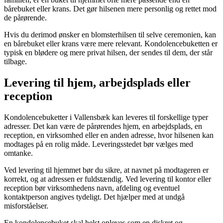
bårebuket eller krans. Det gør hilsenen mere personlig og rettet mod
de pårørende.
Hvis du derimod ønsker en blomsterhilsen til selve ceremonien, kan
en bårebuket eller krans være mere relevant. Kondolencebuketten er
typisk en blødere og mere privat hilsen, der sendes til dem, der står
tilbage.
Levering til hjem, arbejdsplads eller
reception
Kondolencebuketter i Vallensbæk kan leveres til forskellige typer
adresser. Det kan være de pårørendes hjem, en arbejdsplads, en
reception, en virksomhed eller en anden adresse, hvor hilsenen kan
modtages på en rolig måde. Leveringsstedet bør vælges med
omtanke.
Ved levering til hjemmet bør du sikre, at navnet på modtageren er
korrekt, og at adressen er fuldstændig. Ved levering til kontor eller
reception bør virksomhedens navn, afdeling og eventuel
kontaktperson angives tydeligt. Det hjælper med at undgå
misforståelser.
En kondolencebuket skal helst opleves som en diskret og