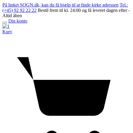
Skip
På linket SOGN.dk, kan du få hjælp til at finde kirke adressen
Tel.:
to
(+45) 92 92 22 22
Bestil frem til kl. 24:00 og få leveret dagen efter -
content
Altid åben
Din konto
Open
menu
Kurv