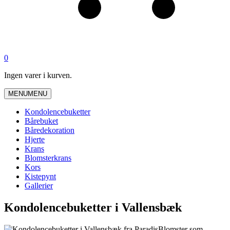
0
Ingen varer i kurven.
MENU
MENU
Kondolencebuketter
Bårebuket
Båredekoration
Hjerte
Krans
Blomsterkrans
Kors
Kistepynt
Gallerier
Kondolencebuketter i Vallensbæk