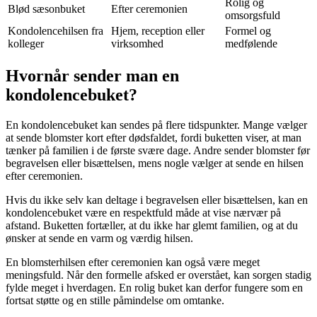
Rolig og
Blød sæsonbuket
Efter ceremonien
omsorgsfuld
Kondolencehilsen fra
Hjem, reception eller
Formel og
kolleger
virksomhed
medfølende
Hvornår sender man en
kondolencebuket?
En kondolencebuket kan sendes på flere tidspunkter. Mange vælger
at sende blomster kort efter dødsfaldet, fordi buketten viser, at man
tænker på familien i de første svære dage. Andre sender blomster før
begravelsen eller bisættelsen, mens nogle vælger at sende en hilsen
efter ceremonien.
Hvis du ikke selv kan deltage i begravelsen eller bisættelsen, kan en
kondolencebuket være en respektfuld måde at vise nærvær på
afstand. Buketten fortæller, at du ikke har glemt familien, og at du
ønsker at sende en varm og værdig hilsen.
En blomsterhilsen efter ceremonien kan også være meget
meningsfuld. Når den formelle afsked er overstået, kan sorgen stadig
fylde meget i hverdagen. En rolig buket kan derfor fungere som en
fortsat støtte og en stille påmindelse om omtanke.