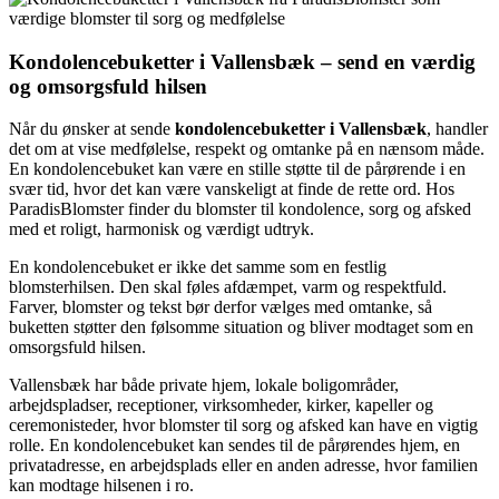
Kondolencebuketter i Vallensbæk – send en værdig
og omsorgsfuld hilsen
Når du ønsker at sende
kondolencebuketter i Vallensbæk
, handler
det om at vise medfølelse, respekt og omtanke på en nænsom måde.
En kondolencebuket kan være en stille støtte til de pårørende i en
svær tid, hvor det kan være vanskeligt at finde de rette ord. Hos
ParadisBlomster finder du blomster til kondolence, sorg og afsked
med et roligt, harmonisk og værdigt udtryk.
En kondolencebuket er ikke det samme som en festlig
blomsterhilsen. Den skal føles afdæmpet, varm og respektfuld.
Farver, blomster og tekst bør derfor vælges med omtanke, så
buketten støtter den følsomme situation og bliver modtaget som en
omsorgsfuld hilsen.
Vallensbæk har både private hjem, lokale boligområder,
arbejdspladser, receptioner, virksomheder, kirker, kapeller og
ceremonisteder, hvor blomster til sorg og afsked kan have en vigtig
rolle. En kondolencebuket kan sendes til de pårørendes hjem, en
privatadresse, en arbejdsplads eller en anden adresse, hvor familien
kan modtage hilsenen i ro.