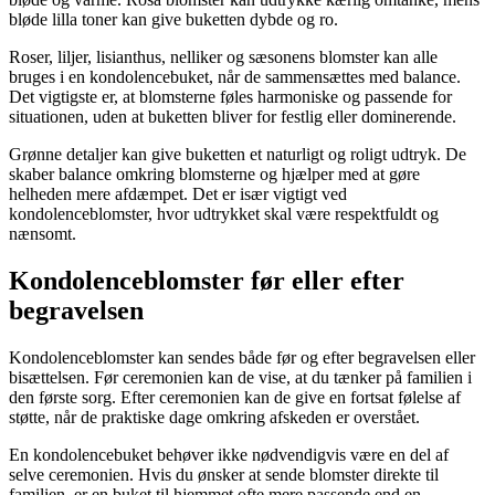
bløde lilla toner kan give buketten dybde og ro.
Roser, liljer, lisianthus, nelliker og sæsonens blomster kan alle
bruges i en kondolencebuket, når de sammensættes med balance.
Det vigtigste er, at blomsterne føles harmoniske og passende for
situationen, uden at buketten bliver for festlig eller dominerende.
Grønne detaljer kan give buketten et naturligt og roligt udtryk. De
skaber balance omkring blomsterne og hjælper med at gøre
helheden mere afdæmpet. Det er især vigtigt ved
kondolenceblomster, hvor udtrykket skal være respektfuldt og
nænsomt.
Kondolenceblomster før eller efter
begravelsen
Kondolenceblomster kan sendes både før og efter begravelsen eller
bisættelsen. Før ceremonien kan de vise, at du tænker på familien i
den første sorg. Efter ceremonien kan de give en fortsat følelse af
støtte, når de praktiske dage omkring afskeden er overstået.
En kondolencebuket behøver ikke nødvendigvis være en del af
selve ceremonien. Hvis du ønsker at sende blomster direkte til
familien, er en buket til hjemmet ofte mere passende end en