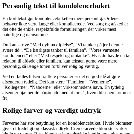
Personlig tekst til kondolencebuket
En kort tekst gør kondolencebuketten mere personlig. Ordene
behøver ikke være lange eller komplicerede. Ved sorg og afsked er
det ofte de enkle, respektfulde formuleringer, der virker mest
naturlige og nænsomme.
Du kan skrive “Med dyb medfølelse”, “Vi tænker på jer i denne
svære tid”, “De kærligste tanker til familien”, “Vores varmeste
kondolencer” eller “Med respekt og omtanke”. Hvis du havde en tæt
relation til afdøde eller familien, kan teksten gerne være mere
personlig, så længe tonen forbliver rolig og værdig.
Ved en fælles hilsen fra flere personer er det en god idé at gøre
afsenderen tydelig. Det kan være “Familien”, “Vennerne”,
“Kollegerne”, “Naboerne” eller virksomhedens navn. En tydelig
afsender hjælper de pårørende med at forstå, hvem hilsenen kommer
fra.
Rolige farver og værdigt udtryk
Farverne har stor betydning for en kondolencebuket. Hvide blomster
giver et fredeligt og klassisk udtryk. Cremefarvede blomster virker
bløde og varme. Rosa blomster kan udtrykke kærlig omtanke, mens