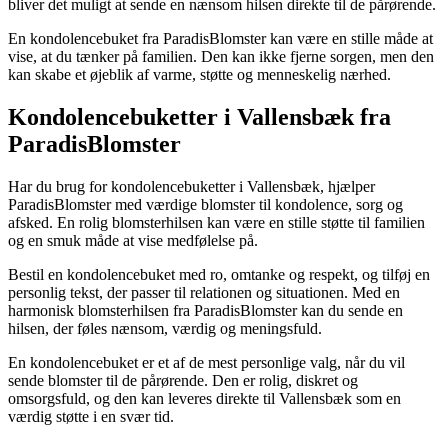
bliver det muligt at sende en nænsom hilsen direkte til de pårørende.
En kondolencebuket fra ParadisBlomster kan være en stille måde at
vise, at du tænker på familien. Den kan ikke fjerne sorgen, men den
kan skabe et øjeblik af varme, støtte og menneskelig nærhed.
Kondolencebuketter i Vallensbæk fra
ParadisBlomster
Har du brug for kondolencebuketter i Vallensbæk, hjælper
ParadisBlomster med værdige blomster til kondolence, sorg og
afsked. En rolig blomsterhilsen kan være en stille støtte til familien
og en smuk måde at vise medfølelse på.
Bestil en kondolencebuket med ro, omtanke og respekt, og tilføj en
personlig tekst, der passer til relationen og situationen. Med en
harmonisk blomsterhilsen fra ParadisBlomster kan du sende en
hilsen, der føles nænsom, værdig og meningsfuld.
En kondolencebuket er et af de mest personlige valg, når du vil
sende blomster til de pårørende. Den er rolig, diskret og
omsorgsfuld, og den kan leveres direkte til Vallensbæk som en
værdig støtte i en svær tid.