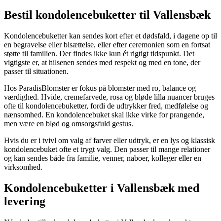
Bestil kondolencebuketter til Vallensbæk
Kondolencebuketter kan sendes kort efter et dødsfald, i dagene op til
en begravelse eller bisættelse, eller efter ceremonien som en fortsat
støtte til familien. Der findes ikke kun ét rigtigt tidspunkt. Det
vigtigste er, at hilsenen sendes med respekt og med en tone, der
passer til situationen.
Hos ParadisBlomster er fokus på blomster med ro, balance og
værdighed. Hvide, cremefarvede, rosa og bløde lilla nuancer bruges
ofte til kondolencebuketter, fordi de udtrykker fred, medfølelse og
nænsomhed. En kondolencebuket skal ikke virke for prangende,
men være en blød og omsorgsfuld gestus.
Hvis du er i tvivl om valg af farver eller udtryk, er en lys og klassisk
kondolencebuket ofte et trygt valg. Den passer til mange relationer
og kan sendes både fra familie, venner, naboer, kolleger eller en
virksomhed.
Kondolencebuketter i Vallensbæk med
levering