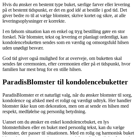
Hvis du ønsker en bestemt type buket, særlige farver eller levering
på et bestemt tidspunkt, er det en god idé at bestille i god tid. Det
giver bedre ro til at vælge blomster, skrive kortet og sikre, at alle
leveringsoplysninger er korrekte.
I en følsom situation kan en enkel og tryg bestilling gøre en stor
forskel. Når blomster, tekst og levering er planlagt ordentligt, kan
kondolencebuketten sendes som en værdig og omsorgsfuld hilsen
uden unødigt besvær.
God tid giver også mulighed for at overveje, om buketten skal
sendes før ceremonien, efter ceremonien eller på et tidspunkt, hvor
familien har mest brug for en stille hilsen.
ParadisBlomster til kondolencebuketter
ParadisBlomster er et naturligt valg, når du ønsker blomster til sorg,
kondolence og afsked med et roligt og værdigt udtryk. Her handler
blomster ikke kun om dekoration, men om at sende en hilsen med
respekt, medfølelse og personlig betydning.
Uanset om du ønsker en enkel kondolencebuket, en lys
blomsterhilsen eller en buket med personlig tekst, kan du vælge
blomster, der passer til situationen. Med en rolig og harmonisk buket