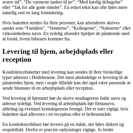
svære tid”, “De varmeste tanker til jer”, “Med kærlig deltagelse”
eller “Tak for alle gode minder”. En enkel tekst kan ofte føles mere
naturlig end en lang formulering.
Hvis buketten sendes fra flere personer, kan afsenderen skrives
samlet som “Familien”, “Vennerne”, “Kollegerne”, “Naboerne” eller
virksomhedens navn. En tydelig afsender hjælper de pårørende med
at forstå, hvem hilsenen kommer fra.
Levering til hjem, arbejdsplads eller
reception
Kondolencebuketter med levering kan sendes til flere forskellige
typer adresser i Hedehusene. Det mest almindelige er levering til de
pårørendes hjem, men i nogle tilfælde kan det også være passende at
sende blomster til en arbejdsplads eller reception.
Ved levering til hjemmet bør du skrive modtagerens fulde navn og
adresse tydeligt. Ved levering til arbejdsplads bør firmanavn,
afdeling og eventuel kontaktperson fremgå. Det er især vigtigt, hvis
buketten skal afleveres i en reception eller et fællesområde.
En kondolencehilsen bør leveres på en måde, der føles diskret og
respektfuld. Derfor er præcise oplysninger vigtige. Jo bedre