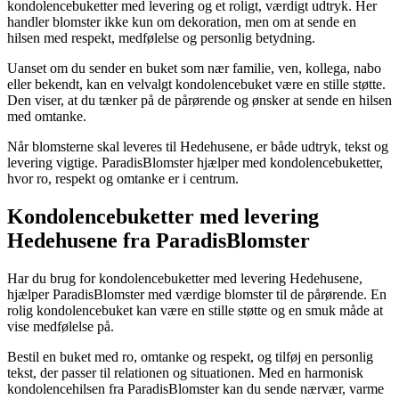
kondolencebuketter med levering og et roligt, værdigt udtryk. Her
handler blomster ikke kun om dekoration, men om at sende en
hilsen med respekt, medfølelse og personlig betydning.
Uanset om du sender en buket som nær familie, ven, kollega, nabo
eller bekendt, kan en velvalgt kondolencebuket være en stille støtte.
Den viser, at du tænker på de pårørende og ønsker at sende en hilsen
med omtanke.
Når blomsterne skal leveres til Hedehusene, er både udtryk, tekst og
levering vigtige. ParadisBlomster hjælper med kondolencebuketter,
hvor ro, respekt og omtanke er i centrum.
Kondolencebuketter med levering
Hedehusene fra ParadisBlomster
Har du brug for kondolencebuketter med levering Hedehusene,
hjælper ParadisBlomster med værdige blomster til de pårørende. En
rolig kondolencebuket kan være en stille støtte og en smuk måde at
vise medfølelse på.
Bestil en buket med ro, omtanke og respekt, og tilføj en personlig
tekst, der passer til relationen og situationen. Med en harmonisk
kondolencehilsen fra ParadisBlomster kan du sende nærvær, varme