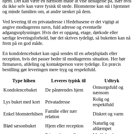
hjem. Det kan være en nænsom måde at vise deltagelse på, især hvis
du ikke selv kan være fysisk til stede. Blomsterne kan stå i hjemmet
og minde familien om, at andre tænker på dem.
Ved levering til en privatadresse i Hedehusene er det vigtigt at
angive modtagerens navn, fuld adresse og eventuelle
adgangsoplysninger. Hvis der er opgang, etage, dørkode eller
særlige leveringsforhold, bør det skrives tydeligt, så buketten kan nå
frem på en god måde.
En kondolencebuket kan også sendes til en arbejdsplads eller
reception, hvis det passer bedre til modtagerens situation. Her bør
firmanavn, afdeling og kontaktperson være tydelige. En præcis
bestilling gør leveringen mere tryg og respektfuld.
Type hilsen
Leveres typisk til
Udtryk
Omsorgsfuld og
Kondolencebuket
De pårørendes hjem
nænsom
Rolig og
Lys buket med kort
Privatadresse
respektfuld
Familie eller nær
Enkel blomsterhilsen
Diskret og varm
relation
Naturlig og
Blød sæsonbuket
Hjem eller reception
afdæmpet