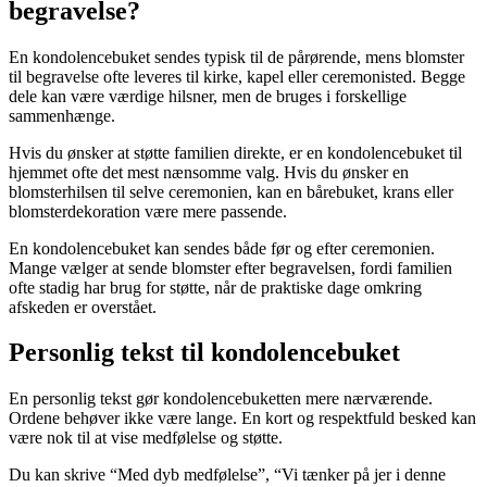
begravelse?
En kondolencebuket sendes typisk til de pårørende, mens blomster
til begravelse ofte leveres til kirke, kapel eller ceremonisted. Begge
dele kan være værdige hilsner, men de bruges i forskellige
sammenhænge.
Hvis du ønsker at støtte familien direkte, er en kondolencebuket til
hjemmet ofte det mest nænsomme valg. Hvis du ønsker en
blomsterhilsen til selve ceremonien, kan en bårebuket, krans eller
blomsterdekoration være mere passende.
En kondolencebuket kan sendes både før og efter ceremonien.
Mange vælger at sende blomster efter begravelsen, fordi familien
ofte stadig har brug for støtte, når de praktiske dage omkring
afskeden er overstået.
Personlig tekst til kondolencebuket
En personlig tekst gør kondolencebuketten mere nærværende.
Ordene behøver ikke være lange. En kort og respektfuld besked kan
være nok til at vise medfølelse og støtte.
Du kan skrive “Med dyb medfølelse”, “Vi tænker på jer i denne