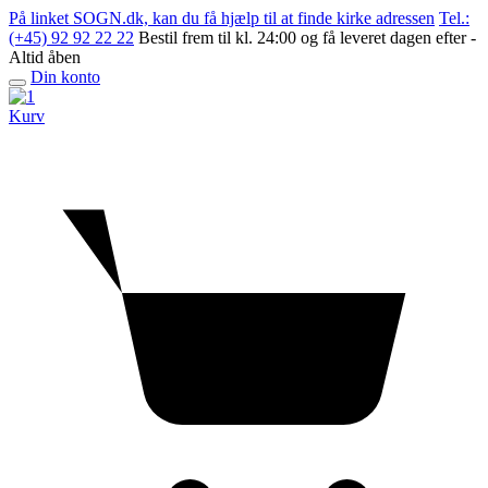
Skip
På linket SOGN.dk, kan du få hjælp til at finde kirke adressen
Tel.:
to
(+45) 92 92 22 22
Bestil frem til kl. 24:00 og få leveret dagen efter -
content
Altid åben
Din konto
Open
menu
Kurv