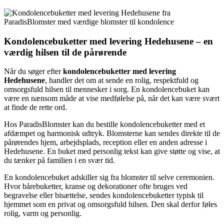
Kondolencebuketter med levering Hedehusene – en
værdig hilsen til de pårørende
Når du søger efter
kondolencebuketter med levering
Hedehusene
, handler det om at sende en rolig, respektfuld og
omsorgsfuld hilsen til mennesker i sorg. En kondolencebuket kan
være en nænsom måde at vise medfølelse på, når det kan være svært
at finde de rette ord.
Hos ParadisBlomster kan du bestille kondolencebuketter med et
afdæmpet og harmonisk udtryk. Blomsterne kan sendes direkte til de
pårørendes hjem, arbejdsplads, reception eller en anden adresse i
Hedehusene. En buket med personlig tekst kan give støtte og vise, at
du tænker på familien i en svær tid.
En kondolencebuket adskiller sig fra blomster til selve ceremonien.
Hvor bårebuketter, kranse og dekorationer ofte bruges ved
begravelse eller bisættelse, sendes kondolencebuketter typisk til
hjemmet som en privat og omsorgsfuld hilsen. Den skal derfor føles
rolig, varm og personlig.