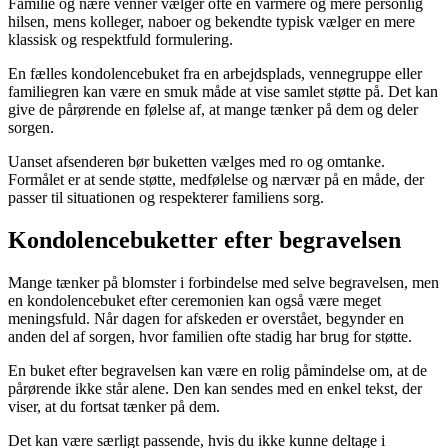
Familie og nære venner vælger ofte en varmere og mere personlig
hilsen, mens kolleger, naboer og bekendte typisk vælger en mere
klassisk og respektfuld formulering.
En fælles kondolencebuket fra en arbejdsplads, vennegruppe eller
familiegren kan være en smuk måde at vise samlet støtte på. Det kan
give de pårørende en følelse af, at mange tænker på dem og deler
sorgen.
Uanset afsenderen bør buketten vælges med ro og omtanke.
Formålet er at sende støtte, medfølelse og nærvær på en måde, der
passer til situationen og respekterer familiens sorg.
Kondolencebuketter efter begravelsen
Mange tænker på blomster i forbindelse med selve begravelsen, men
en kondolencebuket efter ceremonien kan også være meget
meningsfuld. Når dagen for afskeden er overstået, begynder en
anden del af sorgen, hvor familien ofte stadig har brug for støtte.
En buket efter begravelsen kan være en rolig påmindelse om, at de
pårørende ikke står alene. Den kan sendes med en enkel tekst, der
viser, at du fortsat tænker på dem.
Det kan være særligt passende, hvis du ikke kunne deltage i