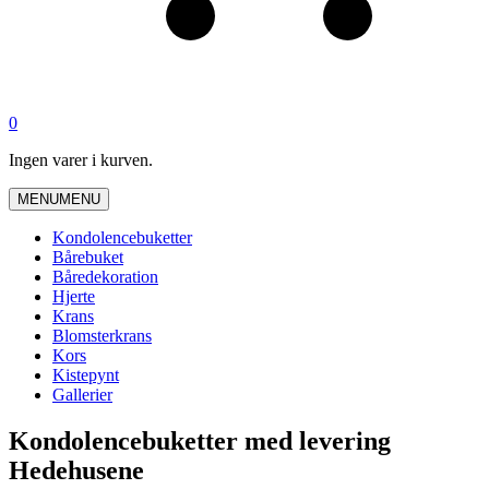
0
Ingen varer i kurven.
MENU
MENU
Kondolencebuketter
Bårebuket
Båredekoration
Hjerte
Krans
Blomsterkrans
Kors
Kistepynt
Gallerier
Kondolencebuketter med levering
Hedehusene