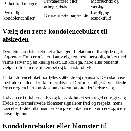
Privatadresse eller
Medfølende og
Buket fra kolleger
arbejdsplads
værdig
Personlig
Kærlig og
De nærmeste pårørende
kondolencehilsen
respektfuld
Vælg den rette kondolencebuket til
afskeden
Den rette kondolencebuket afhænger af relationen til afdøde og de
pårørende. En nær relation kan vælge en mere personlig buket med
varme farver og en kærlig tekst. En kollega, nabo eller bekendt
vælger ofte et mere afdæmpet og klassisk udtryk.
En kondolencebuket bør føles støttende og nænsom. Den skal vise
medfølelse uden at virke for voldsom. Derfor er rolige farver, bløde
former og en harmonisk sammensætning ofte det bedste valg.
Hvis du er i tvivl, er en lys og klassisk buket som regel et trygt valg.
Hvide og cremefarvede blomster signalerer fred og respekt, mens
rosa eller bløde lilla nuancer kan give buketten en varmere og mere
personlig tone.
Kondolencebuket eller blomster til