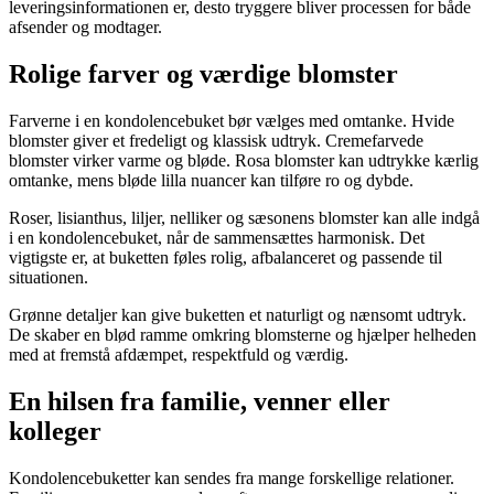
leveringsinformationen er, desto tryggere bliver processen for både
afsender og modtager.
Rolige farver og værdige blomster
Farverne i en kondolencebuket bør vælges med omtanke. Hvide
blomster giver et fredeligt og klassisk udtryk. Cremefarvede
blomster virker varme og bløde. Rosa blomster kan udtrykke kærlig
omtanke, mens bløde lilla nuancer kan tilføre ro og dybde.
Roser, lisianthus, liljer, nelliker og sæsonens blomster kan alle indgå
i en kondolencebuket, når de sammensættes harmonisk. Det
vigtigste er, at buketten føles rolig, afbalanceret og passende til
situationen.
Grønne detaljer kan give buketten et naturligt og nænsomt udtryk.
De skaber en blød ramme omkring blomsterne og hjælper helheden
med at fremstå afdæmpet, respektfuld og værdig.
En hilsen fra familie, venner eller
kolleger
Kondolencebuketter kan sendes fra mange forskellige relationer.