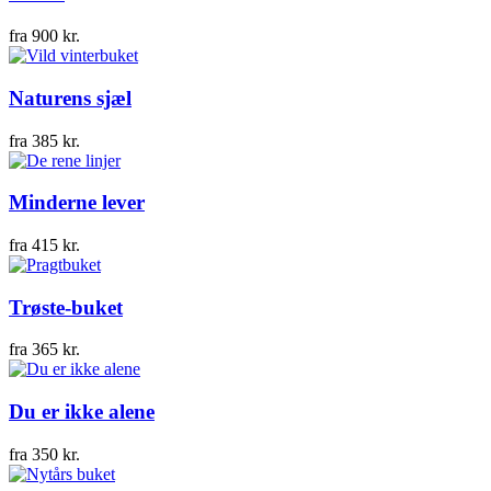
fra
900
kr.
Naturens sjæl
fra
385
kr.
Minderne lever
fra
415
kr.
Trøste-buket
fra
365
kr.
Du er ikke alene
fra
350
kr.