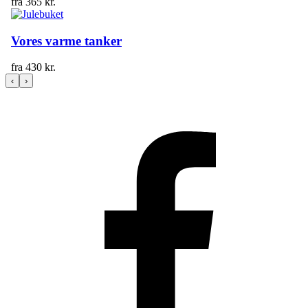
fra
365
kr.
Vores varme tanker
fra
430
kr.
‹
›