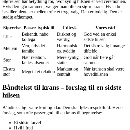
Størrelsen har betydning for, hvor synlig hilsnen er ved ceremonien.
Hvis flere går sammen, vælger man ofte en større krans. Hvis du
bestiller alene, er mellem ofte et trygt valg. Den er tydelig. Den er
stadig afdæmpet.
Størrelse
Passer typisk til
Udtryk
Vores råd
Bekendt, nabo,
Diskret og
God ved en enkel
Lille
kollega
værdig
sidste hilsen
Ven, udvidet
Harmonisk
Det sikre valg i mange
Mellem
familie
og tydelig
tilfælde
Nær relation,
Mere synlig
God når flere går
Stor
fælles afsender
støtte
sammen
Ekstra
Markant og
Når kransen skal være
Meget tæt relation
stor
centralt
hovedhilsnen
Båndtekst til krans – forslag til en sidste
hilsen
Båndtekst bør være kort og klar. Den skal føles respektfuld. Her er
forslag, som ofte passer godt til en krans til begravelse:
Et sidste farvel
Hvil i fred