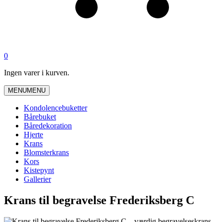
0
Ingen varer i kurven.
MENU
MENU
Kondolencebuketter
Bårebuket
Båredekoration
Hjerte
Krans
Blomsterkrans
Kors
Kistepynt
Gallerier
Krans til begravelse Frederiksberg C