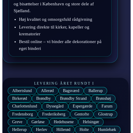
og bisættelser i København og store dele af
Sjælland.
Høj kvalitet og omsorgsfuld rådgivning
Levering direkte til kirker, kapeller og
krematorier
Bestil online – vi binder alle dekorationer på
eget binderi
LEVERING ÅRET RUNDT I
Albertslund
Allerød
Bagsværd
Ballerup
Birkerød
Brøndby
Brøndby Strand
Brønshøj
Charlottenlund
Dyssegård
Espergærde
Farum
Fredensborg
Frederiksberg
Gentofte
Glostrup
Greve
Gørløse
Hedehusene
Helsingør
Hellerup
Herlev
Hillerød
Holte
Humlebæk