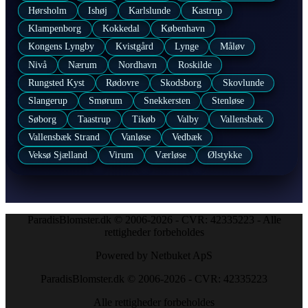
Hørsholm
Ishøj
Karlslunde
Kastrup
Klampenborg
Kokkedal
København
Kongens Lyngby
Kvistgård
Lynge
Måløv
Nivå
Nærum
Nordhavn
Roskilde
Rungsted Kyst
Rødovre
Skodsborg
Skovlunde
Slangerup
Smørum
Snekkersten
Stenløse
Søborg
Taastrup
Tikøb
Valby
Vallensbæk
Vallensbæk Strand
Vanløse
Vedbæk
Veksø Sjælland
Virum
Værløse
Ølstykke
ParadisBlomster.dk © 2006-2026 - CVR: 42335223 - Alle
rettigheder forbeholdes
Powered by Netbuket ApS
ParadisBlomster.dk © 2006-2026 - CVR: 42335223
Alle rettigheder forbeholdes