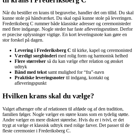
Når du bestiller en krans til begravelse, handler det om tillid. Du skal
kunne stole på håndværket. Du skal også kunne stole på leveringen.
Frederiksberg C rummer både klassiske adresser og ceremonisteder
med flere indgange. Nogle steder har faste afleveringsrutiner. Derfor
er præcise oplysninger vigtige. En kort leveringsnote kan gøre en
stor forskel på dagen.
Levering i Frederiksberg C
til kirke, kapel og ceremonisted
Værdigt sorgbinderi
med rolig form og harmonisk helhed
Flere størrelser
så du kan vælge efter relation og ønsket
udtryk
Bånd med tekst
samt mulighed for “fra”-navn
Praktiske leveringsnoter
til indgang, kontakt og
afleveringspunkt
Hvilken krans skal du vælge?
Valget afhænger ofte af relationen til afdøde og af den tradition,
familien følger. Nogle vælger en større krans som en tydelig støtte.
Andre vælger en mere diskret størrelse. Hvis du er i tvivl, er det
trygt at vælge et klassisk udtryk med rolige farver. Det passer til de
fleste ceremonier i Frederiksberg C.