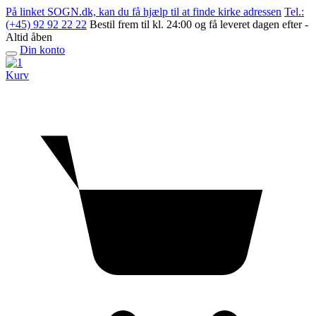
Skip
På linket SOGN.dk, kan du få hjælp til at finde kirke adressen
Tel.:
to
(+45) 92 92 22 22
Bestil frem til kl. 24:00 og få leveret dagen efter -
content
Altid åben
Din konto
Open
menu
Kurv