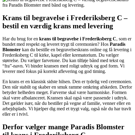
Krans til begravelse i Frederiksberg C –
bestil en værdig krans med levering
Har du brug for en
krans til begravelse i Frederiksberg C
, som er
bundet med respekt og leveret trygt til ceremonien? Hos
Paradis
Blomster
kan du bestille en begravelseskrans online og få levering i
Frederiksberg C til kirke, kapel eller krematorium. Du vælger
størrelse. Du vælger farvetone. Du kan tilføje bånd med tekst og
“fra”-navn. Vi binder kransen med roligt udtryk og god form. Vi
leverer med fokus på korrekt aflevering og god timing.
En krans er en klassisk sidste hilsen. Den er tydelig ved ceremonien.
Den står stabilt og skaber en smuk ramme omkring afskeden. Derfor
betyder helheden meget. Farverne skal være harmoniske. Formen
skal være afbalanceret. Kransen skal også være passende i udtryk.
Det gælder især, når du bestiller på vegne af familie, venner eller en
arbejdsplads. Vi hjælper dig med et trygt valg, også når du har travlt
eller er i tvivl.
Derfor vælger mange Paradis Blomster
til krans i Frederiksberg C