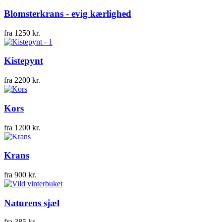
Blomsterkrans - evig kærlighed
fra
1250
kr.
Kistepynt
fra
2200
kr.
Kors
fra
1200
kr.
Krans
fra
900
kr.
Naturens sjæl
fra
385
kr.