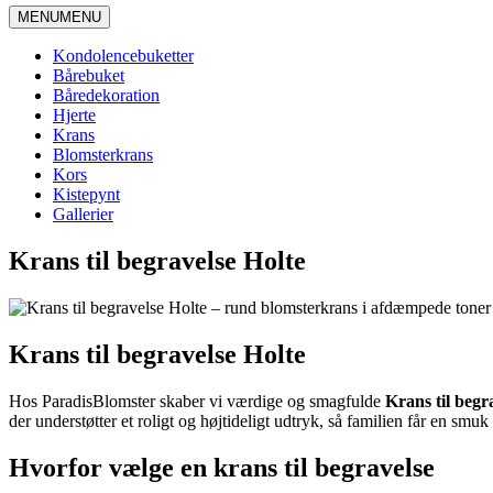
MENU
MENU
Kondolencebuketter
Bårebuket
Båredekoration
Hjerte
Krans
Blomsterkrans
Kors
Kistepynt
Gallerier
Krans til begravelse Holte
Krans til begravelse Holte
Hos ParadisBlomster skaber vi værdige og smagfulde
Krans til begr
der understøtter et roligt og højtideligt udtryk, så familien får en s
Hvorfor vælge en krans til begravelse