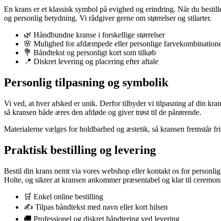
En krans er et klassisk symbol på evighed og erindring. Når du bestil
og personlig betydning. Vi rådgiver gerne om størrelser og stilarter.
🌿 Håndbundne kranse i forskellige størrelser
🌸 Mulighed for afdæmpede eller personlige farvekombination
💐 Båndtekst og personligt kort som tilkøb
📍 Diskret levering og placering efter aftale
Personlig tilpasning og symbolik
Vi ved, at hver afsked er unik. Derfor tilbyder vi tilpasning af din 
så kransen både æres den afdøde og giver trøst til de pårørende.
Materialerne vælges for holdbarhed og æstetik, så kransen fremstår fr
Praktisk bestilling og levering
Bestil din krans nemt via vores webshop eller kontakt os for personlig ve
Holte, og sikrer at kransen ankommer præsentabel og klar til ceremon
🛒 Enkel online bestilling
✍️ Tilpas båndtekst med navn eller kort hilsen
🚚 Professionel og diskret håndtering ved levering