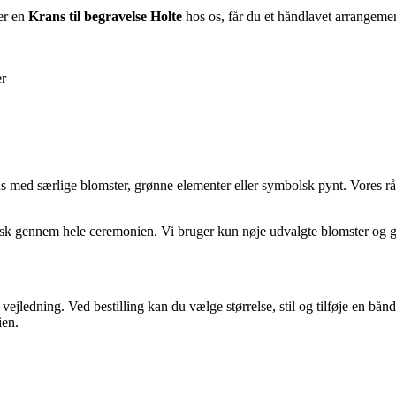
ler en
Krans til begravelse Holte
hos os, får du et håndlavet arrangemen
er
krans med særlige blomster, grønne elementer eller symbolsk pynt. Vores
isk gennem hele ceremonien. Vi bruger kun nøje udvalgte blomster og grø
jledning. Ved bestilling kan du vælge størrelse, stil og tilføje en båndte
ien.