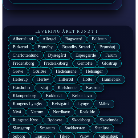
LEVERING ÅRET RUNDT I
Albertslund
Allerød
Bagsværd
Ballerup
Birkerød
Brøndby
Brøndby Strand
Brønshøj
Charlottenlund
Dyssegård
Espergærde
Farum
Fredensborg
Frederiksberg
Gentofte
Glostrup
Greve
Gørløse
Hedehusene
Helsingør
Hellerup
Herlev
Hillerød
Holte
Humlebæk
Hørsholm
Ishøj
Karlslunde
Kastrup
Klampenborg
Kokkedal
København
Kongens Lyngby
Kvistgård
Lynge
Måløv
Nivå
Nærum
Nordhavn
Roskilde
Rungsted Kyst
Rødovre
Skodsborg
Skovlunde
Slangerup
Smørum
Snekkersten
Stenløse
Søborg
Taastrup
Tikøb
Valby
Vallensbæk