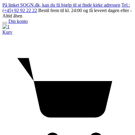
Skip
På linket SOGN.dk, kan du få hjælp til at finde kirke adressen
Tel.:
to
(+45) 92 92 22 22
Bestil frem til kl. 24:00 og få leveret dagen efter -
content
Altid åben
Din konto
Open
menu
Kurv