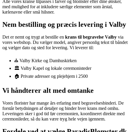
Alle vores kranse tilpasses i farver og blomster efter dine ønsker,
med mulighed for at inkludere særlige elementer som årstal,
kælenavne eller små hilsner.
Nem bestilling og præcis levering i Valby
Det er nemt og trygt at bestille en
krans til begravelse Valby
via
vores webshop. Du vælger model, angiver personlig tekst til båndet
og vælger dato og sted for levering. Vi leverer til:
⛪ Valby Kirke og Damhuskirken
🏛️ Valby Kapel og lokale ceremonisteder
🏠 Private adresser og plejehjem i 2500
Vi håndterer alt med omtanke
Vores florister har mange års erfaring med begravelsesbinderi. De
forstår betydningen af detaljer og binder hver krans med omhu.
Leveringen sker i god tid før ceremonien, koordineret direkte med
ceremonileder, så du kan være tryg hele vejen igennem.
Fordele ved at vælge ParadisBlomster.dk