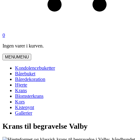
0
Ingen varer i kurven.
MENU
MENU
Kondolencebuketter
Bårebuket
Båredekoration
Hjerte
Krans
Blomsterkrans
Kors
Kistepynt
Gallerier
Krans til begravelse Valby