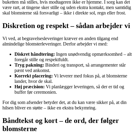
buketten må stilles, hvis modtageren ikke er hjemme. I sorg kan det
være rart, at tingene sker stille og uden ekstra kontakt, men samtidig
skal blomsterne stå forsvarligt – ikke i direkte sol, regn eller frost.
Diskretion og respekt – sådan arbejder vi
Vi ved, at begravelsesleveringer kræver en anden tilgang end
almindelige blomsterleveringer. Derfor arbejder vi med:
Diskret håndtering:
Ingen unødvendig opmærksomhed – alt
foregår stille og respektfuldt.
Tryg pakning:
Binderi og transport, så arrangementer står
pænt ved ankomst.
Korrekt placering:
Vi leverer med fokus på, at blomsterne
lander, hvor de skal.
Høj præcision:
Vi planlægger leveringen, så der er tid og
buffer før ceremonien.
For dig som afsender betyder det, at du kan være sikker på, at din
hilsen bliver en støtte – ikke en ekstra bekymring.
Båndtekst og kort – de ord, der følger
blomsterne