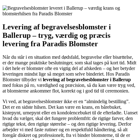
Levering af begravelsesblomster i
Ballerup – tryg, værdig og præcis
levering fra Paradis Blomster
Når du står i en situation med dødsfald, begravelse eller bisættelse,
er der mange praktiske beslutninger, som skal tages på kort tid. Midt
i det hele er blomster ofte en vigtig del af afskeden – og her betyder
leveringen mindst lige så meget som selve binderiet. Hos Paradis
Blomster tilbyder vi
levering af begravelsesblomster i Ballerup
med fokus på ro, værdighed og præcision, så du kan være tryg ved,
at blomsterne ankommer flot, korrekt og i god tid til ceremonien.
Vi ved, at begravelsesblomster ikke er en “almindelig bestilling”.
Det er en sidste hilsen. Det kan være en krans, en bårebuket,
kistepynt, urnepynt eller en kondolencebuket til de efterladte. Uanset
hvad du vælger, skal det fungere problemfrit: de rigtige farver, den
rigtige tekst, den rigtige størrelse – og den rigtige levering. Derfor
arbejder vi med faste rutiner og en respektfuld håndtering, så alt
foregår diskret og professionelt, fra vi binder blomsterne, til de er