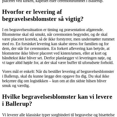
placeret ved kirken, kapellet eller ceremonirummet i Ballerup.
Hvorfor er levering af
begravelsesblomster så vigtig?
I en begravelsessituation er timing og præsentation afgørende.
Blomsterne skal stå smukt, når ceremonien begynder, og de skal
være placeret korrekt, så de ikke forstyrrer, men understøtter rummet
med ro. En forsinket levering kan skabe stress for familien og for
dem, der står for ceremonien. En forkert aflevering kan betyde, at
blomsterne ikke bliver placeret ved kisten/urnen, eller at kort og
båndtekst ikke bliver set. Derfor planlægger vi leveringen nøje, og
vi tager altid højde for, at der skal være buffer til uforudsete forhold.
Vores mål er enkelt: Når du bestiller levering af begravelsesblomster
i Ballerup, skal du kunne lægge den opgave fra dig. Du skal ikke
bekymre dig om logistikken – kun om at din sidste hilsen bliver
smuk og værdig.
Hvilke begravelsesblomster kan vi levere
i Ballerup?
Vi leverer alle klassiske typer sorgbinderi til begravelse og bisættelse