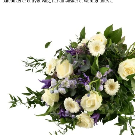
bårebuket er et trygt valg, når du ønsker et værdigt udtryk.