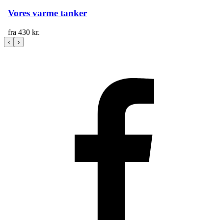
Vores varme tanker
fra
430
kr.
‹
›