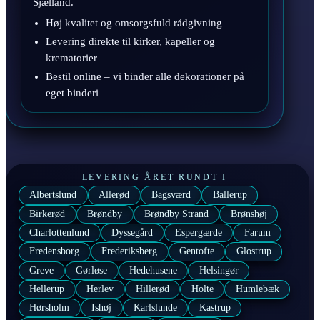
Sjælland.
Høj kvalitet og omsorgsfuld rådgivning
Levering direkte til kirker, kapeller og
krematorier
Bestil online – vi binder alle dekorationer på
eget binderi
LEVERING ÅRET RUNDT I
Albertslund
Allerød
Bagsværd
Ballerup
Birkerød
Brøndby
Brøndby Strand
Brønshøj
Charlottenlund
Dyssegård
Espergærde
Farum
Fredensborg
Frederiksberg
Gentofte
Glostrup
Greve
Gørløse
Hedehusene
Helsingør
Hellerup
Herlev
Hillerød
Holte
Humlebæk
Hørsholm
Ishøj
Karlslunde
Kastrup