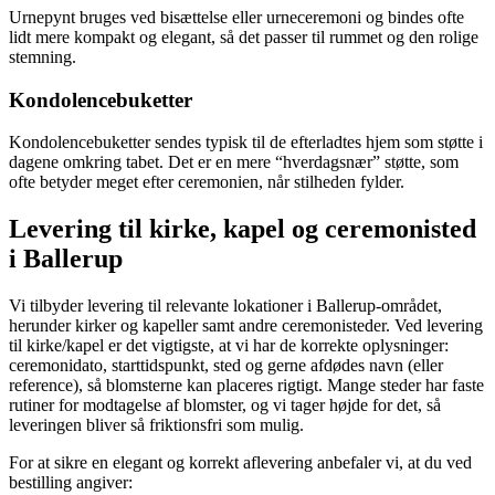
Urnepynt bruges ved bisættelse eller urneceremoni og bindes ofte
lidt mere kompakt og elegant, så det passer til rummet og den rolige
stemning.
Kondolencebuketter
Kondolencebuketter sendes typisk til de efterladtes hjem som støtte i
dagene omkring tabet. Det er en mere “hverdagsnær” støtte, som
ofte betyder meget efter ceremonien, når stilheden fylder.
Levering til kirke, kapel og ceremonisted
i Ballerup
Vi tilbyder levering til relevante lokationer i Ballerup-området,
herunder kirker og kapeller samt andre ceremonisteder. Ved levering
til kirke/kapel er det vigtigste, at vi har de korrekte oplysninger:
ceremonidato, starttidspunkt, sted og gerne afdødes navn (eller
reference), så blomsterne kan placeres rigtigt. Mange steder har faste
rutiner for modtagelse af blomster, og vi tager højde for det, så
leveringen bliver så friktionsfri som mulig.
For at sikre en elegant og korrekt aflevering anbefaler vi, at du ved
bestilling angiver: