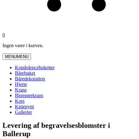
0
Ingen varer i kurven.
MENU
MENU
Kondolencebuketter
Bårebuket
Båredekoration
Hjerte
Krans
Blomsterkrans
Kors
Kistepynt
Gallerier
Levering af begravelsesblomster i
Ballerup