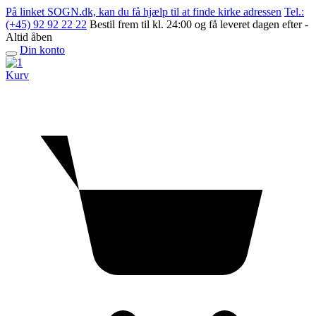
Skip
På linket SOGN.dk, kan du få hjælp til at finde kirke adressen
Tel.:
to
(+45) 92 92 22 22
Bestil frem til kl. 24:00 og få leveret dagen efter -
content
Altid åben
Din konto
Open
menu
Kurv