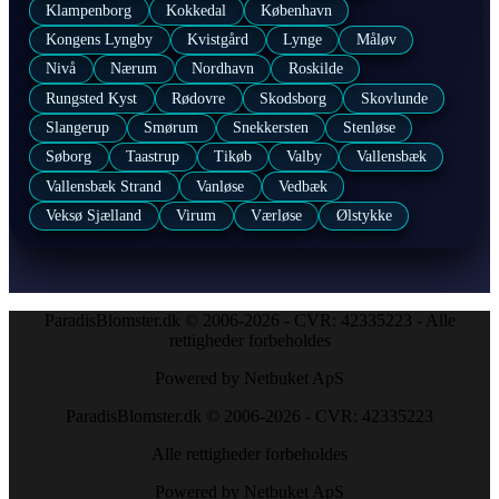
Klampenborg
Kokkedal
København
Kongens Lyngby
Kvistgård
Lynge
Måløv
Nivå
Nærum
Nordhavn
Roskilde
Rungsted Kyst
Rødovre
Skodsborg
Skovlunde
Slangerup
Smørum
Snekkersten
Stenløse
Søborg
Taastrup
Tikøb
Valby
Vallensbæk
Vallensbæk Strand
Vanløse
Vedbæk
Veksø Sjælland
Virum
Værløse
Ølstykke
ParadisBlomster.dk © 2006-2026 - CVR: 42335223 - Alle
rettigheder forbeholdes
Powered by Netbuket ApS
ParadisBlomster.dk © 2006-2026 - CVR: 42335223
Alle rettigheder forbeholdes
Powered by Netbuket ApS