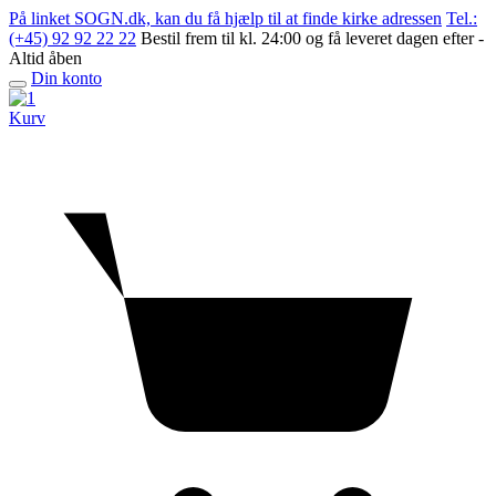
Skip
På linket SOGN.dk, kan du få hjælp til at finde kirke adressen
Tel.:
to
(+45) 92 92 22 22
Bestil frem til kl. 24:00 og få leveret dagen efter -
content
Altid åben
Din konto
Open
menu
Kurv