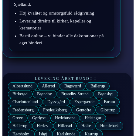
Sjælland.
Høj kvalitet og omsorgsfuld rådgivning
Levering direkte til kirker, kapeller og
krematorier
Bestil online – vi binder alle dekorationer på
eget binderi
LEVERING ÅRET RUNDT I
Albertslund
Allerød
Bagsværd
Ballerup
Birkerød
Brøndby
Brøndby Strand
Brønshøj
Charlottenlund
Dyssegård
Espergærde
Farum
Fredensborg
Frederiksberg
Gentofte
Glostrup
Greve
Gørløse
Hedehusene
Helsingør
Hellerup
Herlev
Hillerød
Holte
Humlebæk
Hørsholm
Ishøj
Karlslunde
Kastrup