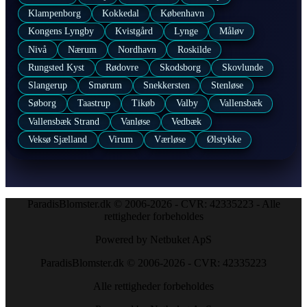
Klampenborg
Kokkedal
København
Kongens Lyngby
Kvistgård
Lynge
Måløv
Nivå
Nærum
Nordhavn
Roskilde
Rungsted Kyst
Rødovre
Skodsborg
Skovlunde
Slangerup
Smørum
Snekkersten
Stenløse
Søborg
Taastrup
Tikøb
Valby
Vallensbæk
Vallensbæk Strand
Vanløse
Vedbæk
Veksø Sjælland
Virum
Værløse
Ølstykke
ParadisBlomster.dk © 2006-2026 - CVR: 42335223 - Alle
rettigheder forbeholdes
Powered by Netbuket ApS
ParadisBlomster.dk © 2006-2026 - CVR: 42335223
Alle rettigheder forbeholdes