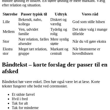
mindre løsning er diskret. En større løsning er mere markant. Vælg
efter relation og situation.
Størrelse
Passer typisk til
Udtryk
Vores råd
Bekendt, nabo,
Diskret og
Lille
God som stille hilsen
kollega
værdig
Ven, udvidet
Tydelig og
Det sikre valg i mange
Mellem
familie
rolig
tilfælde
Nær relation, fælles
Mere synlig
Stor
Når du vil gøre ekstra
afsender
støtte
Ekstra
Meget tæt relation,
Markant og
Når blomsterne er
stor
gruppe
centralt
hovedhilsnen
Båndtekst – korte forslag der passer til en
afsked
Båndtekst bør være enkel. Den bør også være let at læse. Korte
tekster fungerer ofte bedst ved ceremonier.
Et sidste farvel
Hvil i fred
Tak for alt
Tak for minderne