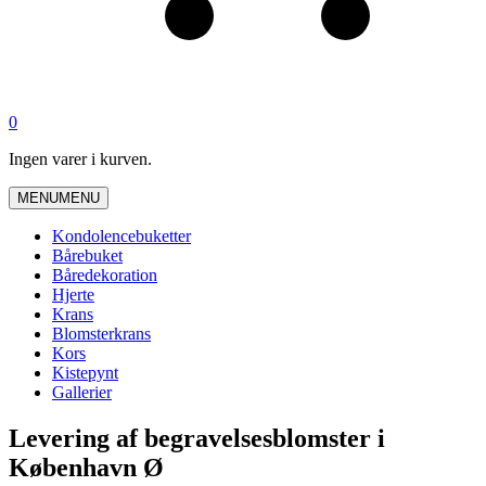
0
Ingen varer i kurven.
MENU
MENU
Kondolencebuketter
Bårebuket
Båredekoration
Hjerte
Krans
Blomsterkrans
Kors
Kistepynt
Gallerier
Levering af begravelsesblomster i
København Ø