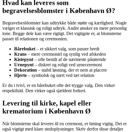
Hvad kan leveres som
begravelsesblomster i København Ø?
Begravelsesblomster kan udtrykke både støtte og kærlighed. Nogle
vælger et klassisk og roligt udtryk. Andre ønsker en mere personlig
tone. Begge dele kan være rigtigt. Det vigtigste er, at blomsterne
passer til relationen og ceremonien.
Bårebuket
– et sikkert valg, som passer bredt
Krans
– mere ceremoniel og synlig ved afskeden
Kistepynt
– ofte bestilt af de nærmeste pårørende
Urnepynt
– diskret og roligt ved urneceremoni
Dekoration
– stabil løsning, der er nem at placere
Hjerte
– symbolsk og nært ved tæt relation
Er du i tvivl, er en bårebuket ofte det trygge valg. Den virker
respektfuld. Den virker også sjældent forkert.
Levering til kirke, kapel eller
krematorium i København Ø
Når blomsterne skal leveres til en ceremoni, er timing vigtig. Det er
også vigtigt med klare stedoplysninger. Skriv derfor disse detaljer