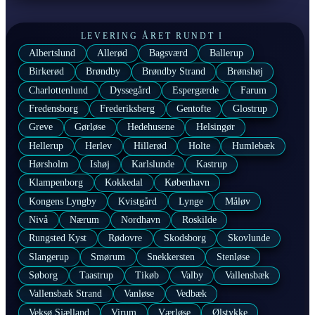
LEVERING ÅRET RUNDT I
Albertslund
Allerød
Bagsværd
Ballerup
Birkerød
Brøndby
Brøndby Strand
Brønshøj
Charlottenlund
Dyssegård
Espergærde
Farum
Fredensborg
Frederiksberg
Gentofte
Glostrup
Greve
Gørløse
Hedehusene
Helsingør
Hellerup
Herlev
Hillerød
Holte
Humlebæk
Hørsholm
Ishøj
Karlslunde
Kastrup
Klampenborg
Kokkedal
København
Kongens Lyngby
Kvistgård
Lynge
Måløv
Nivå
Nærum
Nordhavn
Roskilde
Rungsted Kyst
Rødovre
Skodsborg
Skovlunde
Slangerup
Smørum
Snekkersten
Stenløse
Søborg
Taastrup
Tikøb
Valby
Vallensbæk
Vallensbæk Strand
Vanløse
Vedbæk
Veksø Sjælland
Virum
Værløse
Ølstykke