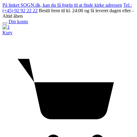
Skip
På linket SOGN.dk, kan du få hjælp til at finde kirke adressen
Tel.:
to
(+45) 92 92 22 22
Bestil frem til kl. 24:00 og få leveret dagen efter -
content
Altid åben
Din konto
Open
menu
Kurv