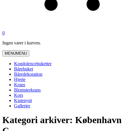
0
Ingen varer i kurven.
MENU
MENU
Kondolencebuketter
Bårebuket
Båredekoration
Hjerte
Krans
Blomsterkrans
Kors
Kistepynt
Gallerier
Kategori arkiver: København
C