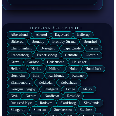
LEVERING ÅRET RUNDT I
Albertslund
Allerød
Bagsværd
Ballerup
Birkerød
Brøndby
Brøndby Strand
Brønshøj
Charlottenlund
Dyssegård
Espergærde
Farum
Fredensborg
Frederiksberg
Gentofte
Glostrup
Greve
Gørløse
Hedehusene
Helsingør
Hellerup
Herlev
Hillerød
Holte
Humlebæk
Hørsholm
Ishøj
Karlslunde
Kastrup
Klampenborg
Kokkedal
København
Kongens Lyngby
Kvistgård
Lynge
Måløv
Nivå
Nærum
Nordhavn
Roskilde
Rungsted Kyst
Rødovre
Skodsborg
Skovlunde
Slangerup
Smørum
Snekkersten
Stenløse