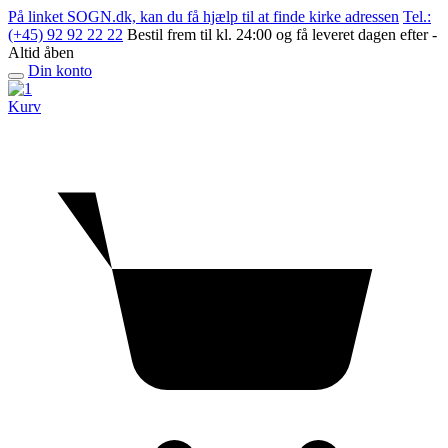
Skip
På linket SOGN.dk, kan du få hjælp til at finde kirke adressen
Tel.:
to
(+45) 92 92 22 22
Bestil frem til kl. 24:00 og få leveret dagen efter -
content
Altid åben
Din konto
Open
menu
Kurv