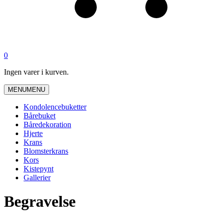
0
Ingen varer i kurven.
MENU
MENU
Kondolencebuketter
Bårebuket
Båredekoration
Hjerte
Krans
Blomsterkrans
Kors
Kistepynt
Gallerier
Begravelse