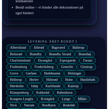
krematorier
Bestil online – vi binder alle dekorationer på
eget binderi
LEVERING ÅRET RUNDT I
Albertslund
Allerød
Bagsværd
Ballerup
Birkerød
Brøndby
Brøndby Strand
Brønshøj
Charlottenlund
Dyssegård
Espergærde
Farum
Fredensborg
Frederiksberg
Gentofte
Glostrup
Greve
Gørløse
Hedehusene
Helsingør
Hellerup
Herlev
Hillerød
Holte
Humlebæk
Hørsholm
Ishøj
Karlslunde
Kastrup
Klampenborg
Kokkedal
København
Kongens Lyngby
Kvistgård
Lynge
Måløv
Nivå
Nærum
Nordhavn
Roskilde