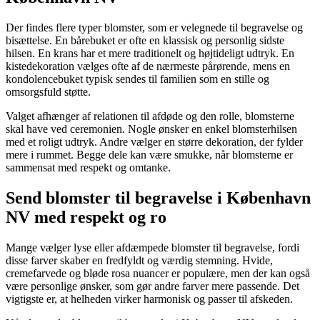
Der findes flere typer blomster, som er velegnede til begravelse og
bisættelse. En bårebuket er ofte en klassisk og personlig sidste
hilsen. En krans har et mere traditionelt og højtideligt udtryk. En
kistedekoration vælges ofte af de nærmeste pårørende, mens en
kondolencebuket typisk sendes til familien som en stille og
omsorgsfuld støtte.
Valget afhænger af relationen til afdøde og den rolle, blomsterne
skal have ved ceremonien. Nogle ønsker en enkel blomsterhilsen
med et roligt udtryk. Andre vælger en større dekoration, der fylder
mere i rummet. Begge dele kan være smukke, når blomsterne er
sammensat med respekt og omtanke.
Send blomster til begravelse i København
NV med respekt og ro
Mange vælger lyse eller afdæmpede blomster til begravelse, fordi
disse farver skaber en fredfyldt og værdig stemning. Hvide,
cremefarvede og bløde rosa nuancer er populære, men der kan også
være personlige ønsker, som gør andre farver mere passende. Det
vigtigste er, at helheden virker harmonisk og passer til afskeden.