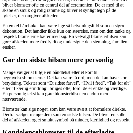
bliver blomster ofte en central del af ceremonien. De er med til at
skabe en smuk og rolig ramme og bliver et synligt tegn på de
følelser, der omgiver afskeden.
En enkel bårebuket kan være lige så betydningsfuld som en større
dekoration. Det handler ikke kun om størrelse, men om den tanke og
respekt, blomsterne bærer med sig. En velvalgt blomsterhilsen kan
gøre afskeden mere fredfyldt og understøtte den stemning, familien
ønsker.
Gør den sidste hilsen mere personlig
Mange vælger at tilføje en båndtekst eller et kort til
begravelsesblomsterne. Det kan være få ord, men de kan have stor
betydning. Tekster som “Et sidste farvel”, “Hvil i fred”, “Tak for alt”
eller “I kærlig erindring” bruges ofte, fordi de er enkle og værdige.
En personlig tekst kan gøre blomsterhilsenen endnu mere
nærværende.
Blomster kan sige noget, som kan være svært at formulere direkte.
Derfor vælger mange dem som en sidste hilsen. De bliver en stille
del af afskeden og et smukt symbol på minder, kærlighed og respekt.
Kondolenceblomster til de efterladte