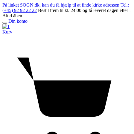
Skip
På linket SOGN.dk, kan du få hjælp til at finde kirke adressen
Tel.:
to
(+45) 92 92 22 22
Bestil frem til kl. 24:00 og få leveret dagen efter -
content
Altid åben
Din konto
Open
menu
Kurv