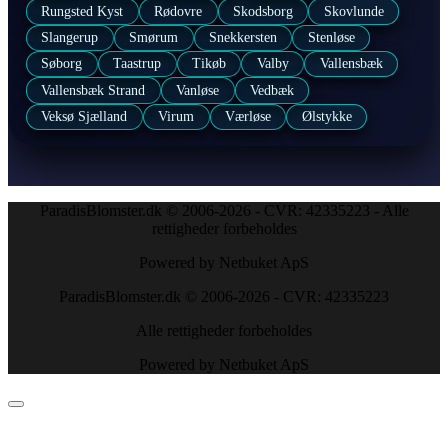
Rungsted Kyst
Rødovre
Skodsborg
Skovlunde
Slangerup
Smørum
Snekkersten
Stenløse
Søborg
Taastrup
Tikøb
Valby
Vallensbæk
Vallensbæk Strand
Vanløse
Vedbæk
Veksø Sjælland
Virum
Værløse
Ølstykke
ParadisBlomster.dk © 2006-2026 - CVR: 42335223 - Alle
rettigheder forbeholdes
Powered by Netbuket ApS
ParadisBlomster.dk © 2006-2026 - CVR: 42335223
Alle rettigheder forbeholdes
Powered by Netbuket ApS