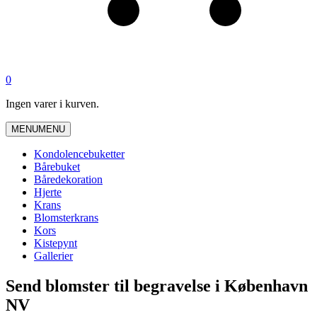
0
Ingen varer i kurven.
MENU
MENU
Kondolencebuketter
Bårebuket
Båredekoration
Hjerte
Krans
Blomsterkrans
Kors
Kistepynt
Gallerier
Send blomster til begravelse i København
NV