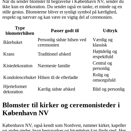
Når du sender blomster til begravelse i København NV, sender du
ikke kun en dekoration. Du sender også en tanke, et minde og en
stille gestus. Blomsterne bliver et synligt symbol på kærlighed,
respekt og nærvær og kan være en vigtig del af ceremonien.
Type
Passer godt til
Udtryk
blomsterhilsen
Personlig sidste hilsen ved
Værdig og
Bårebuket
ceremonien
klassisk
Højtidelig og
Krans
Traditionel afsked
respektfuld
Central og
Kistedekoration
Nærmeste familie
personlig
Rolig og
Kondolencebuket
Hilsen til de efterladte
omsorgsfuld
Hjerteformet
Kærlig sidste afsked
Blid og personlig
dekoration
Blomster til kirker og ceremonisteder i
København NV
København NV, også kendt som Nordvest, rummer kirker, kapeller
og andre steder, hvor begravelser og bisættelser kan finde sted. Her