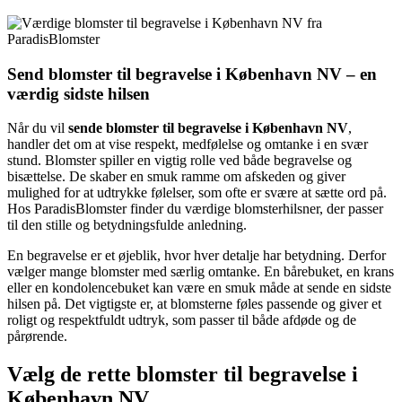
Send blomster til begravelse i København NV – en
værdig sidste hilsen
Når du vil
sende blomster til begravelse i København NV
,
handler det om at vise respekt, medfølelse og omtanke i en svær
stund. Blomster spiller en vigtig rolle ved både begravelse og
bisættelse. De skaber en smuk ramme om afskeden og giver
mulighed for at udtrykke følelser, som ofte er svære at sætte ord på.
Hos ParadisBlomster finder du værdige blomsterhilsner, der passer
til den stille og betydningsfulde anledning.
En begravelse er et øjeblik, hvor hver detalje har betydning. Derfor
vælger mange blomster med særlig omtanke. En bårebuket, en krans
eller en kondolencebuket kan være en smuk måde at sende en sidste
hilsen på. Det vigtigste er, at blomsterne føles passende og giver et
roligt og respektfuldt udtryk, som passer til både afdøde og de
pårørende.
Vælg de rette blomster til begravelse i
København NV