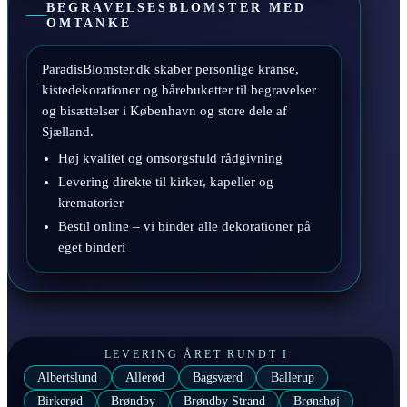
BEGRAVELSESBLOMSTER MED
OMTANKE
ParadisBlomster.dk skaber personlige kranse,
kistedekorationer og bårebuketter til begravelser
og bisættelser i København og store dele af
Sjælland.
Høj kvalitet og omsorgsfuld rådgivning
Levering direkte til kirker, kapeller og
krematorier
Bestil online – vi binder alle dekorationer på
eget binderi
LEVERING ÅRET RUNDT I
Albertslund
Allerød
Bagsværd
Ballerup
Birkerød
Brøndby
Brøndby Strand
Brønshøj