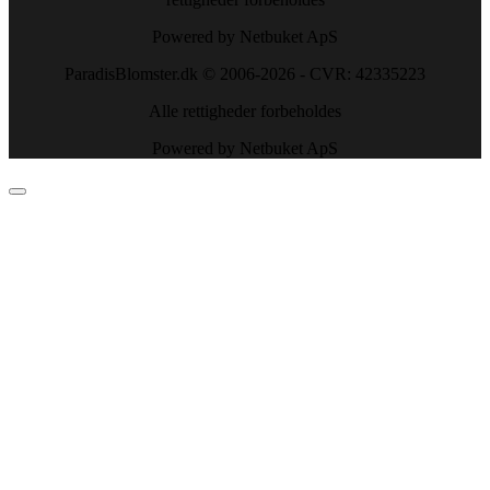
Powered by Netbuket ApS
ParadisBlomster.dk © 2006-2026 - CVR: 42335223
Alle rettigheder forbeholdes
Powered by Netbuket ApS