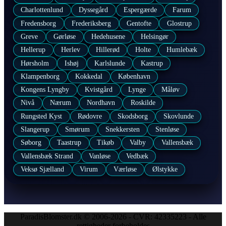
Charlottenlund
Dyssegård
Espergærde
Farum
Fredensborg
Frederiksberg
Gentofte
Glostrup
Greve
Gørløse
Hedehusene
Helsingør
Hellerup
Herlev
Hillerød
Holte
Humlebæk
Hørsholm
Ishøj
Karlslunde
Kastrup
Klampenborg
Kokkedal
København
Kongens Lyngby
Kvistgård
Lynge
Måløv
Nivå
Nærum
Nordhavn
Roskilde
Rungsted Kyst
Rødovre
Skodsborg
Skovlunde
Slangerup
Smørum
Snekkersten
Stenløse
Søborg
Taastrup
Tikøb
Valby
Vallensbæk
Vallensbæk Strand
Vanløse
Vedbæk
Veksø Sjælland
Virum
Værløse
Ølstykke
ParadisBlomster.dk © 2006-2026 - CVR: 42335223 - Alle
rettigheder forbeholdes