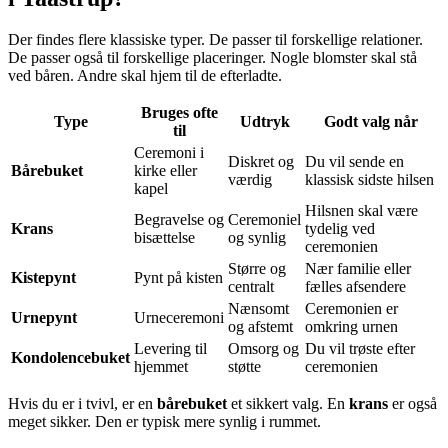
Der findes flere klassiske typer. De passer til forskellige relationer.
De passer også til forskellige placeringer. Nogle blomster skal stå
ved båren. Andre skal hjem til de efterladte.
Bruges ofte
Type
Udtryk
Godt valg når
til
Ceremoni i
Diskret og
Du vil sende en
Bårebuket
kirke eller
værdig
klassisk sidste hilsen
kapel
Hilsnen skal være
Begravelse og
Ceremoniel
Krans
tydelig ved
bisættelse
og synlig
ceremonien
Større og
Nær familie eller
Kistepynt
Pynt på kisten
centralt
fælles afsendere
Nænsomt
Ceremonien er
Urnepynt
Urneceremoni
og afstemt
omkring urnen
Levering til
Omsorg og
Du vil trøste efter
Kondolencebuket
hjemmet
støtte
ceremonien
Hvis du er i tvivl, er en
bårebuket
et sikkert valg. En
krans
er også
meget sikker. Den er typisk mere synlig i rummet.