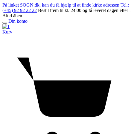
Skip
På linket SOGN.dk, kan du få hjælp til at finde kirke adressen
Tel.:
to
(+45) 92 92 22 22
Bestil frem til kl. 24:00 og få leveret dagen efter -
content
Altid åben
Din konto
Open
menu
Kurv