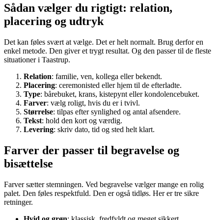
Sådan vælger du rigtigt: relation,
placering og udtryk
Det kan føles svært at vælge. Det er helt normalt. Brug derfor en
enkel metode. Den giver et trygt resultat. Og den passer til de fleste
situationer i Taastrup.
Relation
: familie, ven, kollega eller bekendt.
Placering
: ceremonisted eller hjem til de efterladte.
Type
: bårebuket, krans, kistepynt eller kondolencebuket.
Farver
: vælg roligt, hvis du er i tvivl.
Størrelse
: tilpas efter synlighed og antal afsendere.
Tekst
: hold den kort og værdig.
Levering
: skriv dato, tid og sted helt klart.
Farver der passer til begravelse og
bisættelse
Farver sætter stemningen. Ved begravelse vælger mange en rolig
palet. Den føles respektfuld. Den er også tidløs. Her er tre sikre
retninger.
Hvid og grøn
: klassisk, fredfyldt og meget sikkert.