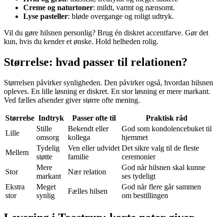
Creme og naturtoner
: mildt, varmt og nænsomt.
Lyse pasteller
: bløde overgange og roligt udtryk.
Vil du gøre hilsnen personlig? Brug én diskret accentfarve. Gør det
kun, hvis du kender et ønske. Hold helheden rolig.
Størrelse: hvad passer til relationen?
Størrelsen påvirker synligheden. Den påvirker også, hvordan hilsnen
opleves. En lille løsning er diskret. En stor løsning er mere markant.
Ved fælles afsender giver større ofte mening.
Størrelse
Indtryk
Passer ofte til
Praktisk råd
Stille
Bekendt eller
God som kondolencebuket til
Lille
omsorg
kollega
hjemmet
Tydelig
Ven eller udvidet
Det sikre valg til de fleste
Mellem
støtte
familie
ceremonier
Mere
God når hilsnen skal kunne
Stor
Nær relation
markant
ses tydeligt
Ekstra
Meget
God når flere går sammen
Fælles hilsen
stor
synlig
om bestillingen