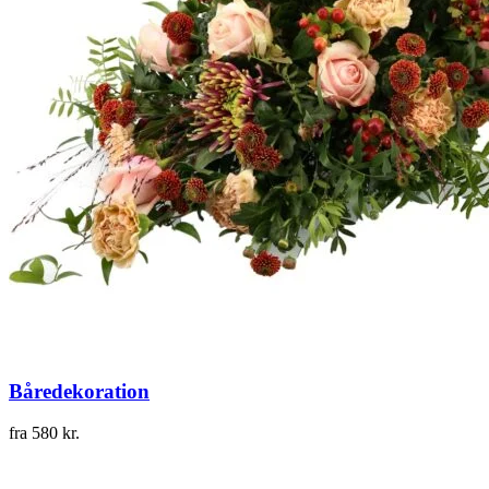
Båredekoration
fra
580
kr.