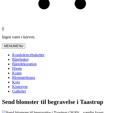
0
Ingen varer i kurven.
MENU
MENU
Kondolencebuketter
Bårebuket
Båredekoration
Hjerte
Krans
Blomsterkrans
Kors
Kistepynt
Gallerier
Send blomster til begravelse i Taastrup