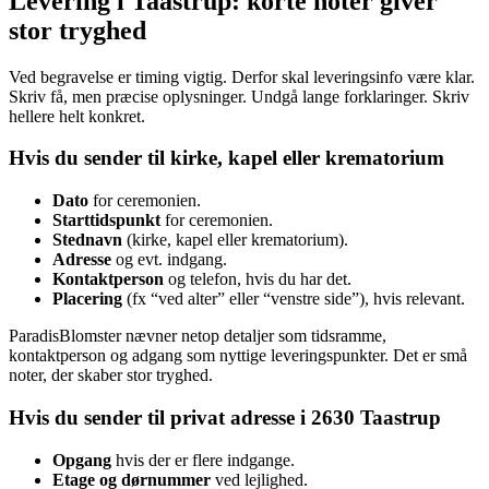
Levering i Taastrup: korte noter giver
stor tryghed
Ved begravelse er timing vigtig. Derfor skal leveringsinfo være klar.
Skriv få, men præcise oplysninger. Undgå lange forklaringer. Skriv
hellere helt konkret.
Hvis du sender til kirke, kapel eller krematorium
Dato
for ceremonien.
Starttidspunkt
for ceremonien.
Stednavn
(kirke, kapel eller krematorium).
Adresse
og evt. indgang.
Kontaktperson
og telefon, hvis du har det.
Placering
(fx “ved alter” eller “venstre side”), hvis relevant.
ParadisBlomster nævner netop detaljer som tidsramme,
kontaktperson og adgang som nyttige leveringspunkter. Det er små
noter, der skaber stor tryghed.
Hvis du sender til privat adresse i 2630 Taastrup
Opgang
hvis der er flere indgange.
Etage og dørnummer
ved lejlighed.